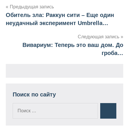
Предыдущая запись
Обитель зла: Раккун сити – Еще один
Навигация
неудачный эксперимент Umbrella…
по
Следующая запись
записям
Вивариум: Теперь это ваш дом. До
гроба…
Поиск по сайту
Поиск
Поиск
для: