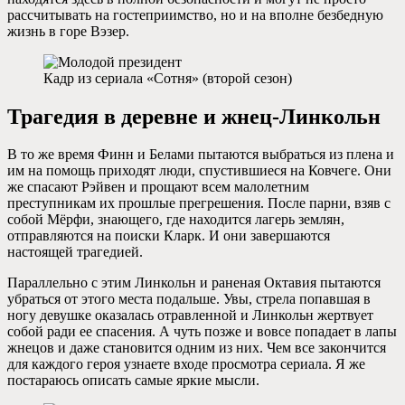
рассчитывать на гостеприимство, но и на вполне безбедную
жизнь в горе Вэзер.
Кадр из сериала «Сотня» (второй сезон)
Трагедия в деревне и жнец-Линкольн
В то же время Финн и Белами пытаются выбраться из плена и
им на помощь приходят люди, спустившиеся на Ковчеге. Они
же спасают Рэйвен и прощают всем малолетним
преступникам их прошлые прегрешения. После парни, взяв с
собой Мёрфи, знающего, где находится лагерь землян,
отправляются на поиски Кларк. И они завершаются
настоящей трагедией.
Параллельно с этим Линкольн и раненая Октавия пытаются
убраться от этого места подальше. Увы, стрела попавшая в
ногу девушке оказалась отравленной и Линкольн жертвует
собой ради ее спасения. А чуть позже и вовсе попадает в лапы
жнецов и даже становится одним из них. Чем все закончится
для каждого героя узнаете входе просмотра сериала. Я же
постараюсь описать самые яркие мысли.