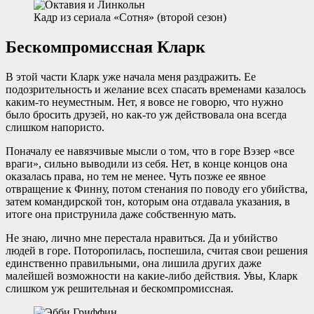
Кадр из сериала «Сотня» (второй сезон)
Бескомпромиссная Кларк
В этой части Кларк уже начала меня раздражить. Ее
подозрительность и желание всех спасать временами казалось
каким-то неуместным. Нет, я вовсе не говорю, что нужно
было бросить друзей, но как-то уж действовала она всегда
слишком напористо.
Поначалу ее навязчивые мысли о том, что в горе Вэзер «все
враги», сильно выводили из себя. Нет, в конце концов она
оказалась права, но тем не менее. Чуть позже ее явное
отвращение к Финну, потом стенания по поводу его убийства,
затем командирской тон, которым она отдавала указания, в
итоге она приструнила даже собственную мать.
Не знаю, лично мне перестала нравиться. Да и убийство
людей в горе. Поторопилась, поспешила, считая свои решения
единственно правильными, она лишила других даже
малейшей возможности на какие-либо действия. Увы, Кларк
слишком уж решительная и бескомпромиссная.