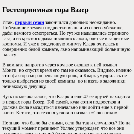
Гостеприимная гора Вэзер
Итак,
первый сезон
закончился довольно неожиданно.
Победившие землян подростки вышли из своего убежище,
дабы немного осмотреться. Но тут же надышались странного
газа, а из красного дыма появились люди, одетые в защитные
костюмы. И уже в следующую минуту Кларк очнулась в
совершенно белой комнате, явно напоминающей больничную
палату.
В комнате напротив через круглое окошко к ней взывал
Монти, но спустя время его там не оказалось. Видимо, именно
этот фактор сыграл решающую роль, и Кларк умудрилась не
только выбраться из своей комнаты, но и взять в заложники
незнакомую девушку.
Чуть позже оказалось, что Кларк и еще 47 ее друзей находятся
в недрах горы Вэзер. Той самой, куда сотня подростков и
должна была высадиться изначально или дойти еще в первой
части. Кстати, это сезон я условно назвала «Союзники».
Не знаю, что было бы с ними, если бы так и случилось? Но на
текущий момент президент Уоллес утверждает, что все они
находятся здесь в полной безопасности и могут не просто