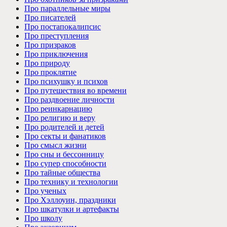
Про параллельные миры
Про писателей
Про постапокалипсис
Про преступления
Про призраков
Про приключения
Про природу
Про проклятие
Про психушку и психов
Про путешествия во времени
Про раздвоение личности
Про реинкарнацию
Про религию и веру
Про родителей и детей
Про секты и фанатиков
Про смысл жизни
Про сны и бессонницу
Про супер способности
Про тайные общества
Про технику и технологии
Про ученых
Про Хэллоуин, праздники
Про шкатулки и артефакты
Про школу