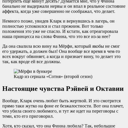
потерпеть еще минут десять? Думается мне, что у Финна
банально не выдержали нервы и он впал в реальное состояние
аффекта, когда уже совершенно не соображал, что делает.
Немного позже, увидев Кларк и вернувшись в лагерь, он
полностью успокоился и стал прежним. Вот только
положения это уже не спасло. И кстати, как отреагировала
наша принцесса на слова Финна, что это все из-за нее?
Да она свалила всю вину на Мёрфи, который якобы не смог
его удержать, а должен был! Она вообще все время в чем-то
всех вокруг обвиняет, а когда и признает вину, то делает это
так, как вроде ей все должны.
Кадр из сериала «Сотня» (второй сезон)
Настоящие чувства Рэйвей и Октавии
Вообще, Кларк очень любит быть жертвой. И это смотрится
прямо таки жутко на фоне ее безжалостности. Вот она плачет,
что убила своего любимого, и тут же идет на переговоры с
теми, кто его приговорил.
Хотя, кто сказал, что она Финна любила? Так, небольшое