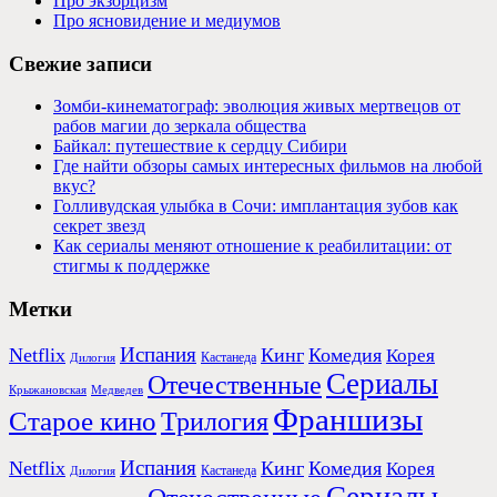
Про экзорцизм
Про ясновидение и медиумов
Свежие записи
Зомби-кинематограф: эволюция живых мертвецов от
рабов магии до зеркала общества
Байкал: путешествие к сердцу Сибири
Где найти обзоры самых интересных фильмов на любой
вкус?
Голливудская улыбка в Сочи: имплантация зубов как
секрет звезд
Как сериалы меняют отношение к реабилитации: от
стигмы к поддержке
Метки
Испания
Netflix
Кинг
Комедия
Корея
Кастанеда
Дилогия
Сериалы
Отечественные
Крыжановская
Медведев
Франшизы
Старое кино
Трилогия
Испания
Netflix
Кинг
Комедия
Корея
Кастанеда
Дилогия
Сериалы