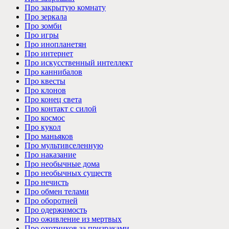
Про закрытую комнату
Про зеркала
Про зомби
Про игры
Про инопланетян
Про интернет
Про искусственный интеллект
Про каннибалов
Про квесты
Про клонов
Про конец света
Про контакт с силой
Про космос
Про кукол
Про маньяков
Про мультивселенную
Про наказание
Про необычные дома
Про необычных существ
Про нечисть
Про обмен телами
Про оборотней
Про одержимость
Про оживление из мертвых
Про охотников за призраками