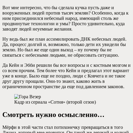
Вот мне интересно, что бы сделала кучка пусть даже и
вооруженных людей против тысяч землян? Особенно, когда к
ним присоединился небесный народ, имеющий столь же
продвинутые технологии и умы? Просто удивительно, куда
заводят людей неуемные желания.
Ну ведь был же план ассимилировать ДНК небесных людей.
Да, процесс долгий и, возможно, только дети их увидели бы
землю. Но был же еще один выход – ну почему бы не
связаться с небесными людьми, не обрисовать ситуацию.
Да Кейн и Эбби решили бы все вопросы и с костным мозгом и
со всем прочим. Тем более что Кейн и предлагал этот вариант
уже в конце. Было еще не поздно, люди с Ковчега и не такое
друг другу прощали. Они-то знают, каково жить в
ограниченном пространстве да еще под давлением законов.
Кадр из сериала «Сотня» (второй сезон)
Смотреть нужно осмысленно…
Мёрфи в этой части стал потихонечку превращаться в того
Джона, который мне нравится. Он такой же дерзкий и колкий