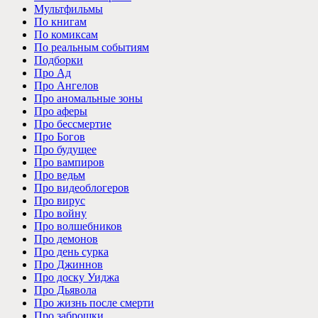
Мультфильмы
По книгам
По комиксам
По реальным событиям
Подборки
Про Ад
Про Ангелов
Про аномальные зоны
Про аферы
Про бессмертие
Про Богов
Про будущее
Про вампиров
Про ведьм
Про видеоблогеров
Про вирус
Про войну
Про волшебников
Про демонов
Про день сурка
Про Джиннов
Про доску Уиджа
Про Дьявола
Про жизнь после смерти
Про заброшки