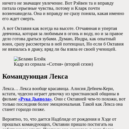
ничего не значащее увлечение. Вот Рэйвен та и вправду
питала серьезные чувства, потому и Кларк почти
возненавидела. Она и вправду не сразу поняла, какая именно
его ждет смерть.
А вот Октавия как всегда на высоте. Отчаянная и упертая
девчонка, которая за любимым в огонь и воду, но и за правое
дело готова драться зубами. Думаю, Индра, как опытный
воин, сразу рассмотрела в ней потенциал, Но если б Октавия
не ввязалась в драку, вряд ли бы взяла ее своей ученицей.
Кадр из сериала «Сотня» (второй сезон)
Командующая Лекса
Лекса… Лекса вообще красавица. Алисия Дебнем-Кери,
кстати, чудесно играет девочку из христианской общины в
фильме
«Рука Дьявола»
. Они с Октавией чем-то похожи, вот
только последняя более эмоциональная. Такой как Лекса она
станет гораздо позже.
Вероятно, то, что дается Надблиде от рождения и Хэде от
прошлых командующих, Октавии пришло постигать на