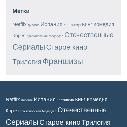
Метки
Испания
Кинг
Netflix
Комедия
Кастанеда
Дилогия
Отечественные
Корея
Крыжановская
Медведев
Сериалы
Старое кино
Франшизы
Трилогия
Испания
Кинг
Netflix
Комедия
Кастанеда
Дилогия
Отечественные
Корея
Крыжановская
Медведев
Сериалы
Старое кино
Трилогия