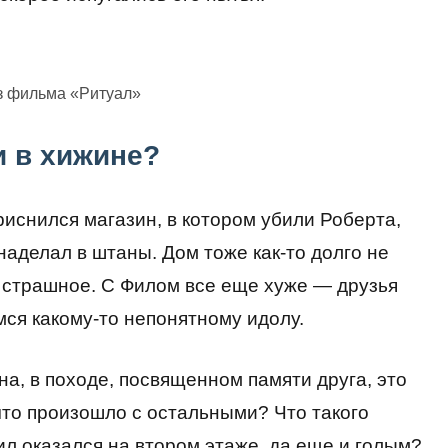
з фильма «Ритуал»
и в хижине?
риснился магазин, в котором убили Роберта,
 наделал в штаны. Дом тоже как-то долго не
о страшное. С Филом все еще хуже — друзья
ся какому-то непонятному идолу.
ина, в походе, посвященном памяти друга, это
что произошло с остальными? Что такого
л оказался на втором этаже, да еще и голым?