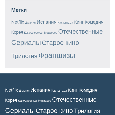
Метки
Испания
Кинг
Netflix
Комедия
Кастанеда
Дилогия
Отечественные
Корея
Крыжановская
Медведев
Сериалы
Старое кино
Франшизы
Трилогия
Испания
Кинг
Netflix
Комедия
Кастанеда
Дилогия
Отечественные
Корея
Крыжановская
Медведев
Сериалы
Старое кино
Трилогия