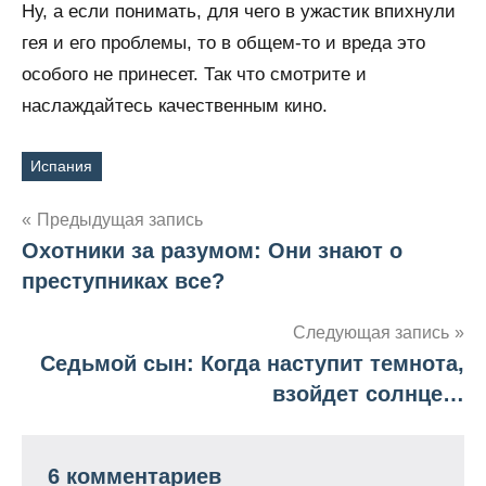
Ну, а если понимать, для чего в ужастик впихнули
гея и его проблемы, то в общем-то и вреда это
особого не принесет. Так что смотрите и
наслаждайтесь качественным кино.
Испания
Метки
Предыдущая запись
Охотники за разумом: Они знают о
Навигация
преступниках все?
по
Следующая запись
записям
Седьмой сын: Когда наступит темнота,
взойдет солнце…
6 комментариев