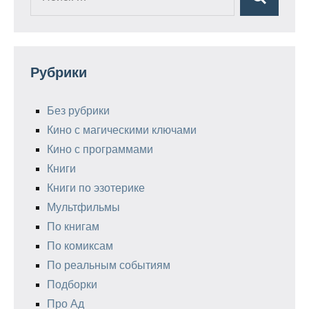
Поиск
для:
Рубрики
Без рубрики
Кино с магическими ключами
Кино с программами
Книги
Книги по эзотерике
Мультфильмы
По книгам
По комиксам
По реальным событиям
Подборки
Про Ад