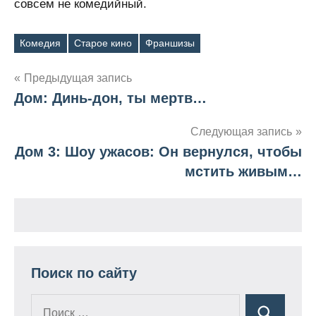
совсем не комедийный.
Комедия
Старое кино
Франшизы
Метки
Предыдущая запись
Дом: Динь-дон, ты мертв…
Навигация
по
Следующая запись
Дом 3: Шоу ужасов: Он вернулся, чтобы
записям
мстить живым…
Поиск по сайту
Поиск