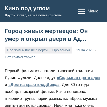
Перейти
Кино под углом
к
Меню
Другой взгляд на знакомые фильмы
содержимому
Город живых мертвецов: Он
умер и открыл двери в Ад…
Про жизнь после смерти
Про зомби
19.04.2023
Admin
Нет комментариев
Первый фильм из апокалиптической трилогии
Лучио Фульчи. Далее идут
«Седьмые врата ада»
и
«Дом на краю кладбища»
.
Для 80-го года
вообще шикарный фильм. Как и положено,
гниющие трупы, черви разных калибров, музыка
опять-таки потрясающая. Идея мне тоже очень