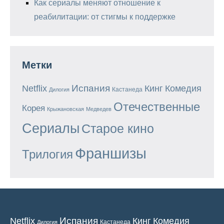
Как сериалы меняют отношение к
реабилитации: от стигмы к поддержке
Метки
Испания
Кинг
Netflix
Комедия
Кастанеда
Дилогия
Отечественные
Корея
Крыжановская
Медведев
Сериалы
Старое кино
Франшизы
Трилогия
Испания
Кинг
Netflix
Комедия
Кастанеда
Дилогия