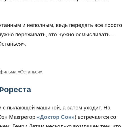
путанным и неполным, ведь передать все просто
 нужно переживать, это нужно осмысливать…
Останься».
 фильма «Останься»
Фореста
м с пылающей машиной, а затем уходит. На
Юэн Макгрегор
«Доктор Сон»
) встречается со
нем. Генри Летам несколько возмущен тем, что