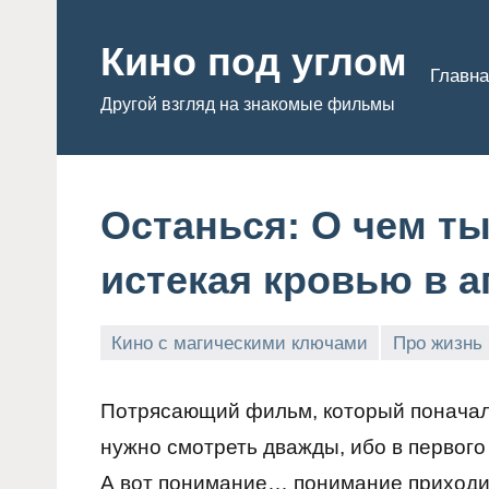
Перейти
к
Кино под углом
Главна
содержимому
Другой взгляд на знакомые фильмы
Останься: О чем т
истекая кровью в а
Кино с магическими ключами
Про жизнь
Admin
Потрясающий фильм, который поначалу
нужно смотреть дважды, ибо в первог
А вот понимание… понимание приходит