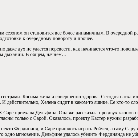
ым сезоном он становится все более динамичным. В очередной ра
подготовки к очередному повороту и прочее.
но даже дух не удается перевести, как начинается что-то новень
ном дыхании. В общем, начнем…
 сестрами. Косима жива и совершенно здорова. Сегодня пасха и
 И действительно, Хелена сидит в каком-то ящике. Ее кто-то сл
К Саре приехала Дельфина. Она же рассказала про двух клонов 
гласны только с Сарой. Оказалось, проекту Кастер нужны разраб
ся некто Фердинанд, и Саре пришлось играть Рейчел, а саму Сару
го одно мгновение. Дельфине удалось убедить Фердинанда не уби