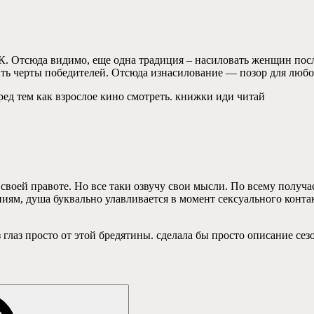
. Отсюда видимо, еще одна традиция – насиловать женщин посл
ь черты победителей. Отсюда изнасилование — позор для люб
ред тем как взрослое кино смотреть. книжки иди читай
 своей правоте. Но все таки озвучу свои мысли. По всему получа
иям, душа буквально улавливается в момент сексуального контак
из глаз просто от этой бредятины. сделала бы просто описание с