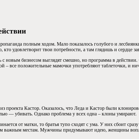
ействии
опаганда полным ходом. Мало показалось голубого и лесбиянки,
 кто удовлетворит твои потребности, а там глядишь и сердце за
ь с новым бизнесом выглядят смешно, но программа в действии.
й – все положительные мамочки употребляют таблеточки, и нич
из проекта Кастор. Оказалось, что Леда и Кастор были клониров
елью — убивать. Однако проблема у всех одна – клоны умирают.
нается от матки, то братья тупо сходят с ума. У них сбоит сразу
мым важным местам. Мужчины придумывают идею, женщины вопло