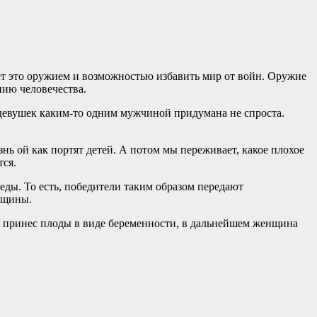
ет это оружием и возможностью избавить мир от войн. Оружие
нию человечества.
 девушек каким-то одним мужчиной придумана не спроста.
нь ой как портят детей. А потом мы переживает, какое плохое
тся.
ды. То есть, победители таким образом передают
нщины.
не принес плоды в виде беременности, в дальнейшем женщина