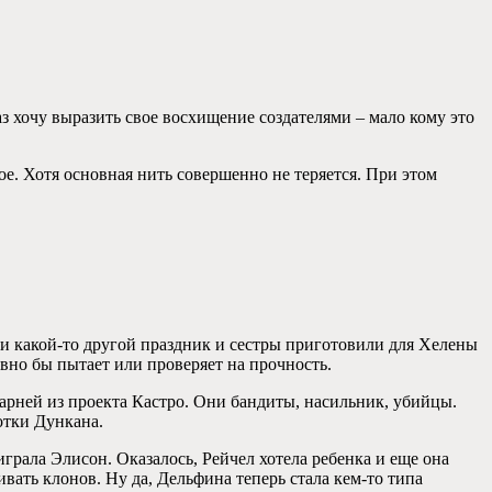
з хочу выразить свое восхищение создателями – мало кому это
кое. Хотя основная нить совершенно не теряется. При этом
ли какой-то другой праздник и сестры приготовили для Хелены
овно бы пытает или проверяет на прочность.
парней из проекта Кастро. Они бандиты, насильник, убийцы.
отки Дункана.
 играла Элисон. Оказалось, Рейчел хотела ребенка и еще она
вать клонов. Ну да, Дельфина теперь стала кем-то типа