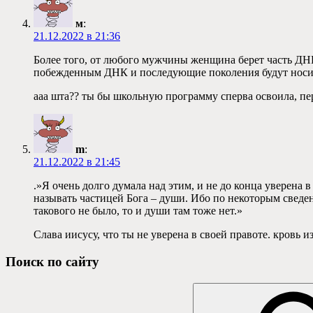
м
:
21.12.2022 в 21:36
Более того, от любого мужчины женщина берет часть ДНК
побежденным ДНК и последующие поколения будут носит
ааа шта?? ты бы школьную программу сперва освоила, пе
m
:
21.12.2022 в 21:45
.»Я очень долго думала над этим, и не до конца уверена в
называть частицей Бога – души. Ибо по некоторым сведен
такового не было, то и души там тоже нет.»
Слава иисусу, что ты не уверена в своей правоте. кровь 
Поиск по сайту