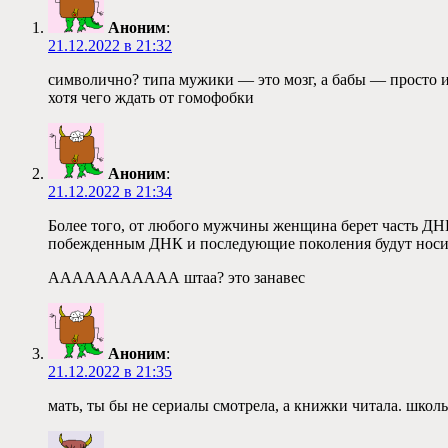
Аноним
:
21.12.2022 в 21:32
символично? типа мужики — это мозг, а бабы — просто ин
хотя чего ждать от гомофобки
Аноним
:
21.12.2022 в 21:34
Более того, от любого мужчины женщина берет часть ДНК
побежденным ДНК и последующие поколения будут носит
ААААААААААА штаа? это занавес
Аноним
:
21.12.2022 в 21:35
мать, ты бы не сериалы смотрела, а книжки читала. шко