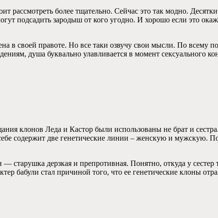
ит рассмотреть более тщательно. Сейчас это так модно. Десятк
могут подсадить зародыш от кого угодно. И хорошо если это ока
ена в своей правоте. Но все таки озвучу свои мысли. По всему по
дениям, душа буквально улавливается в момент сексуального кон
дания клонов Леда и Кастор были использованы не брат и сестра
 в себе содержит две генетические линии – женскую и мужскую. 
— старушка дерзкая и препротивная. Понятно, откуда у сестер та
актер бабули стал причиной того, что ее генетические клоны от
т…