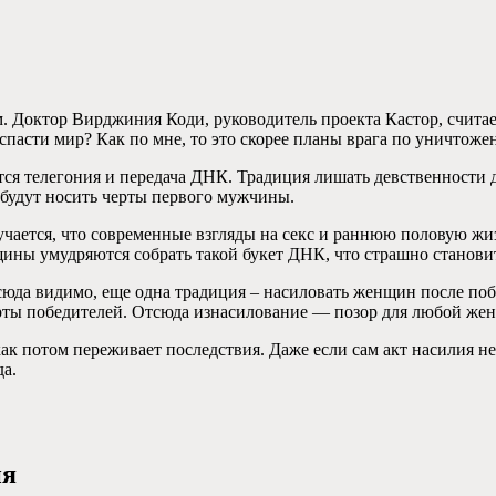
. Доктор Вирджиния Коди, руководитель проекта Кастор, счита
спасти мир? Как по мне, то это скорее планы врага по уничтоже
ется телегония и передача ДНК. Традиция лишать девственности
 будут носить черты первого мужчины.
чается, что современные взгляды на секс и раннюю половую жиз
щины умудряются собрать такой букет ДНК, что страшно станови
юда видимо, еще одна традиция – насиловать женщин после побе
ты победителей. Отсюда изнасилование — позор для любой же
как потом переживает последствия. Даже если сам акт насилия 
рода.
ия