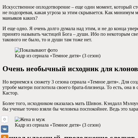
Искусственное оплодотворение – еще один момент, который сто
не подозревая, какая угроза за этим скрывается. Как минимум 
маньяков каких?
И еще одно. Я очень долго думала над этим, и не до конца увер
принято называть частицей Бога – души. Ибо по некоторым све
такового не было, то и души там тоже нет.
Кадр из сериала «Темное дитя» (3 сезон)
Очень необычный исходник для клонов
Но вернемся к сюжету 3 сезона сериала «Темное дитя». Для соз
утробе матери поглотила своего брата-близнеца. То есть, она
Кастор.
Более того, исходником оказалась мать Шивон. Кэндалл Мэлоун 
бы ученые точно взяли бы человека поспокойнее. Ведь это хар
Кадр из сериала «Темное дитя» (3 сезон)
Финал классный, продолжение следуе