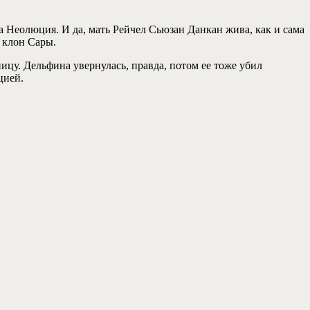
а Неолюция. И да, мать Рейчел Сьюзан Данкан жива, как и сама
– клон Сары.
ицу. Дельфина увернулась, правда, потом ее тоже убил
цией.