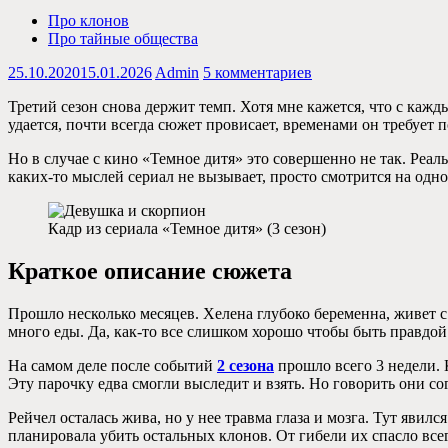
Про клонов
Про тайные общества
25.10.2020
15.01.2026
Admin
5 комментариев
Третий сезон снова держит темп. Хотя мне кажется, что с кажд
удается, почти всегда сюжет провисает, временами он требует 
Но в случае с кино «Темное дитя» это совершенно не так. Реаль
каких-то мыслей сериал не вызывает, просто смотрится на од
Кадр из сериала «Темное дитя» (3 сезон)
Краткое описание сюжета
Прошло несколько месяцев. Хелена глубоко беременна, живет с
много еды. Да, как-то все слишком хорошо чтобы быть правдой.
На самом деле после событий
2 сезона
прошло всего 3 недели. 
Эту парочку едва смогли выследит и взять. Но говорить они со
Рейчел осталась жива, но у нее травма глаза и мозга. Тут явил
планировала убить остальных клонов. От гибели их спасло все