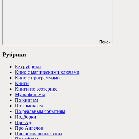
Поиск
Рубрики
Без рубрики
Кино с магическими ключами
Кино с программами
Книги
Книги по эзотерике
Мультфильмы
По книгам
По комиксам
По реальным событиям
Подборки
Про Ад
Про Ангелов
Про аномальные зоны