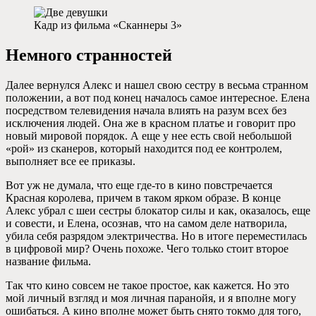
Кадр из фильма «Сканнеры 3»
Немного странностей
Далее вернулся Алекс и нашел свою сестру в весьма странном
положении, а вот под конец началось самое интересное. Елена
посредством телевидения начала влиять на разум всех без
исключения людей. Она же в красном платье и говорит про
новый мировой порядок. А еще у нее есть свой небольшой
«рой» из сканеров, который находится под ее контролем,
выполняет все ее приказы.
Вот уж не думала, что еще где-то в кино повстречается
Красная королева, причем в таком ярком образе. В конце
Алекс убрал с шеи сестры блокатор силы и как, оказалось, еще
и совести, и Елена, осознав, что на самом деле натворила,
убила себя разрядом электричества. Но в итоге переместилась
в цифровой мир? Очень похоже. Чего только стоит второе
название фильма.
Так что кино совсем не такое простое, как кажется. Но это
мой личный взгляд и моя личная паранойя, и я вполне могу
ошибаться. А кино вполне может быть снято токмо для того,