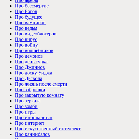
Про аферы
Про бессмертие
Про Богов
Про будущее
Про вампиров
Про ведьм
Про видеоблогеров
Про вирус
Про войну
Про волшебников
Про демонов
Про день сурка
Про Джиннов
Про доску Уиджа
Про Дьявола
Про жизнь после смерти
Про заброшки
Про закрытую комнату
Про зеркала
Про зомби
Про игры
Про инопланетян
Про интернет
Про искусственный интеллект
Про каннибалов