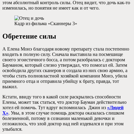
этом абсолютный контроль силы. Отец видит, что дочь как-то
изменилась, но понятия не имеет как и от чего.
Кадр из фильма «Сканнеры 3»
Обретение силы
А Елена Монэ благодаря новому препарату стала постепенно
входить в полную силу. Сначала выставила на посмешище
своего эгоистичного босса, а потом разобралась с доктором
Бауманом, который слезно утверждал, что помогал ей. Затем
освободила других сканеров и создала из них свою армию, а
чтобы стать полновластной хозяйкой компании Монэ, убила
приемного отца и отправила убийцу к брату, правда, тот
выжил.
Кстати, ввиду того в какой силе раскрылись способности
Елены, может так статься, что доктор Бауман действительно
хотел ей помочь. Тут вдруг вспомнилась Джин из
«Людей
Х»
. Увы, в этом случае помощь доктора оказалась слишком
болезненной, потому в сознании маленькой девочки и
отложилось, что злой доктор над ней издевался и при этом
улыбался.