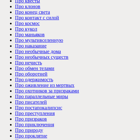
Про квесты
Про клонов
Про конец света
Про контакт с силой
Про космос
Про кукол
Про маньяков
Про мультивселенную
Про наказание
Про необычные дома
Про необычных существ
Про нечисть
Про обмен телами
Про оборотней
Про одержимость
Про оживление из мертвых
Про охотников за призраками
Про параллельные миры
Про писателей
Про постапокалипсис
Про преступления
Про призраков
Про приключения
Про природу
Про проклятие