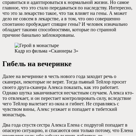
справиться и адаптироваться к нормальной жизни. Но самое
главное, что это стало передаваться по наследству. Интересно,
что это за лекарство такое, что так влияет на гены. А может
дело не совсем в лекарстве, а в том, что оно совершенно
спонтанно пробуждает спящие гены? И человек изначально
обладает такими способностями, которые по странной
причине банально заблокированы.
Кадр из фильма «Сканнеры 3»
Гибель на вечеринке
Далее на вечеринке в честь нового года заходит речь о
сканерах, некоторые не верят. Тогда пьяный Тейлор просит
своего друга-сканера Алекса показать, как это работает.
Однако шутка заканчивается несчастным случаем. Алекса кто-
то отвлекает, и он перестает контролировать силу, вследствие
чего Тейлор вылетает из окна и гибнет. Не справляясь с
чувством вины, Алекс уезжает и попадает в тибетский
монастырь.
Два года спустя сестра Алекса Елена с подругой попадает в
опасную ситуацию, и спасаются они только потому, что Елена
проявляет силу, ибо забыла выпить таблетки, ее