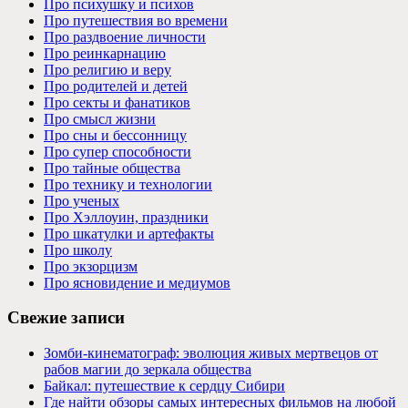
Про психушку и психов
Про путешествия во времени
Про раздвоение личности
Про реинкарнацию
Про религию и веру
Про родителей и детей
Про секты и фанатиков
Про смысл жизни
Про сны и бессонницу
Про супер способности
Про тайные общества
Про технику и технологии
Про ученых
Про Хэллоуин, праздники
Про шкатулки и артефакты
Про школу
Про экзорцизм
Про ясновидение и медиумов
Свежие записи
Зомби-кинематограф: эволюция живых мертвецов от
рабов магии до зеркала общества
Байкал: путешествие к сердцу Сибири
Где найти обзоры самых интересных фильмов на любой