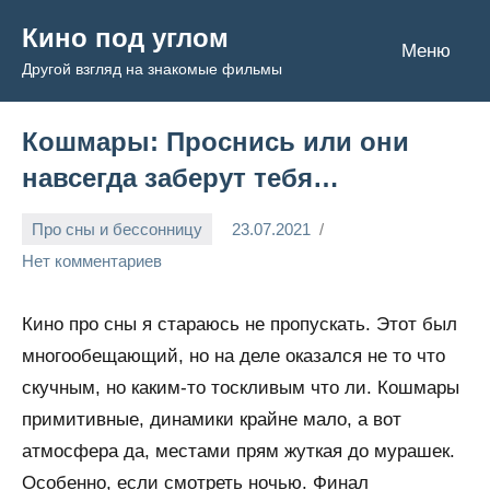
Перейти
Кино под углом
к
Меню
Другой взгляд на знакомые фильмы
содержимому
Кошмары: Проснись или они
навсегда заберут тебя…
Про сны и бессонницу
23.07.2021
Admin
Нет комментариев
Кино про сны я стараюсь не пропускать. Этот был
многообещающий, но на деле оказался не то что
скучным, но каким-то тоскливым что ли. Кошмары
примитивные, динамики крайне мало, а вот
атмосфера да, местами прям жуткая до мурашек.
Особенно, если смотреть ночью. Финал