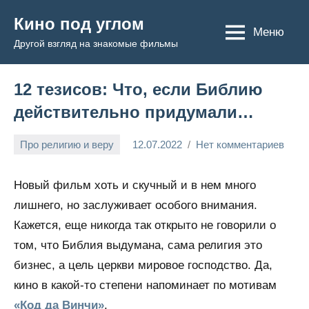
Перейти
Кино под углом
к
Меню
Другой взгляд на знакомые фильмы
содержимому
12 тезисов: Что, если Библию
действительно придумали…
Про религию и веру
12.07.2022
Нет комментариев
Admin
Новый фильм хоть и скучный и в нем много
лишнего, но заслуживает особого внимания.
Кажется, еще никогда так открыто не говорили о
том, что Библия выдумана, сама религия это
бизнес, а цель церкви мировое господство. Да,
кино в какой-то степени напоминает по мотивам
«Код да Винчи»
.