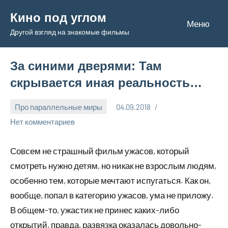
Перейти
Кино под углом
к
Меню
Другой взгляд на знакомые фильмы
содержимому
За синими дверями: Там
скрывается иная реальность…
Про параллельные миры
04.09.2018
Admin
Нет комментариев
Совсем не страшный фильм ужасов, который
смотреть нужно детям, но никак не взрослым людям,
особенно тем, которые мечтают испугаться. Как он,
вообще, попал в категорию ужасов, ума не приложу.
В общем-то, ужастик не принес каких-либо
открытий, правда, развязка оказалась довольно-