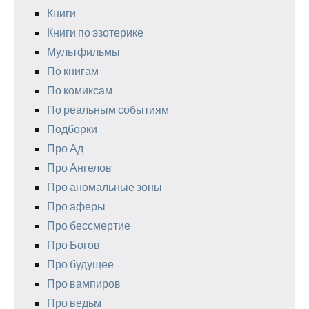
Книги
Книги по эзотерике
Мультфильмы
По книгам
По комиксам
По реальным событиям
Подборки
Про Ад
Про Ангелов
Про аномальные зоны
Про аферы
Про бессмертие
Про Богов
Про будущее
Про вампиров
Про ведьм