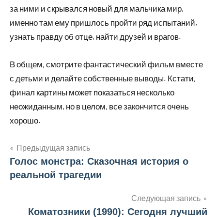
за ними и скрывался новый для мальчика мир,
именно там ему пришлось пройти ряд испытаний,
узнать правду об отце, найти друзей и врагов.
В общем, смотрите фантастический фильм вместе
с детьми и делайте собственные выводы. Кстати,
финал картины может показаться несколько
неожиданным, но в целом, все закончится очень
хорошо.
Предыдущая запись
Голос монстра: Сказочная история о
Навигация
реальной трагедии
по
Следующая запись
записям
Коматозники (1990): Сегодня лучший