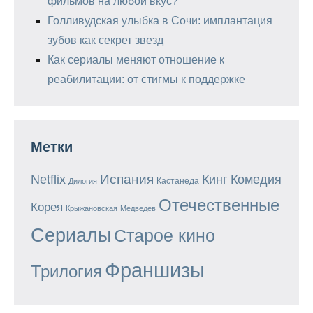
фильмов на любой вкус?
Голливудская улыбка в Сочи: имплантация
зубов как секрет звезд
Как сериалы меняют отношение к
реабилитации: от стигмы к поддержке
Метки
Испания
Кинг
Netflix
Комедия
Кастанеда
Дилогия
Отечественные
Корея
Крыжановская
Медведев
Сериалы
Старое кино
Франшизы
Трилогия