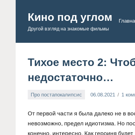
Перейти
к
Кино под углом
Главна
содержимому
Другой взгляд на знакомые фильмы
Тихое место 2: Чт
недостаточно…
Про постапокалипсис
06.08.2021
1 ко
Admin
От первой части я была далеко не в во
невозможно, предел идиотизма. Но пос
конечно, интересно. Как героиня будет