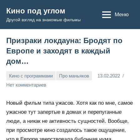
Перейти
Кино под углом
к
Меню
Другой взгляд на знакомые фильмы
содержимому
Призраки локдауна: Бродят по
Европе и заходят в каждый
дом…
Кино с программами
Про маньяков
13.02.2022
Admin
Нет комментариев
Новый фильм типа ужасов. Хотя как по мне, самое
ужасное тут запертые в домах и перепуганные
люди, а никак не активность сущностей. Вообще,
при просмотре кино создалось такое ощущение,
что в Европе зверствовала бубонная чума.