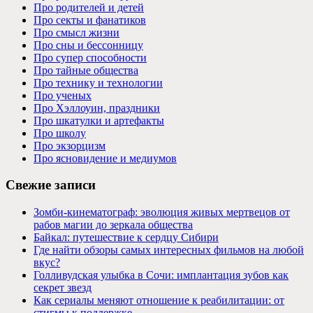
Про родителей и детей
Про секты и фанатиков
Про смысл жизни
Про сны и бессонницу
Про супер способности
Про тайные общества
Про технику и технологии
Про ученых
Про Хэллоуин, праздники
Про шкатулки и артефакты
Про школу
Про экзорцизм
Про ясновидение и медиумов
Свежие записи
Зомби-кинематограф: эволюция живых мертвецов от
рабов магии до зеркала общества
Байкал: путешествие к сердцу Сибири
Где найти обзоры самых интересных фильмов на любой
вкус?
Голливудская улыбка в Сочи: имплантация зубов как
секрет звезд
Как сериалы меняют отношение к реабилитации: от
стигмы к поддержке