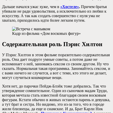
Дальше начался ужас хуже, чем в
«Хостеле»
.
Причем братья
убивали не ради удовольствия, а исключительно из любви к
искусству. А так как создать совершенство с нуля ума не
хватало, приходилось идти более легким путем.
Кадр из фильма «Дом восковых фигур»
Содержательная роль Пэрис Хилтон
У Пэрис Хилтон в этом фильме поразительно содержательная
роль. Она дает подруге умные советы, а потом даже не
вспоминает о ней, занимаясь сексом со своим другом. Ну что
сказать. Нормальная такая программка. Занимайтесь сексом, и
с вами ничего не случится, а вот с теми, кто этого не делает,
могут случиться кошмарные вещи.
Хотя нет, до парочки Пейдж-Блэйк тоже добрались. Так что
утверждение сомнительное. Один из сыночков мадам Труди,
которая мечтала стать известной благодаря своим восковым
фигурам. Кстати обычно в живых остаются парень и девушка,
а тут брат и сестра. Но видимо, это из-за того, что в городе
жили близнецы, да еще и сиамские. И да, Брат Карли Ник