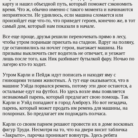
карту и нашел объездной путь, который поможет сэкономить
время. Что ж, обычно именно с такого момента и начинаются
неприятности. Не удивлюсь, если машина сломается или
произойдет еще что-то, что приведет героев, конечно же, в тот
самый дом, который нам показали в начале.
Все еще проще, друзья решили переночевать прямо в лесу,
чтобы утром пораньше приехать на стадион. Вдруг на поляну,
где остановились на ночлег герои, выезжает машина. На
призывы выключить свет водитель не отвечает, и уезжает
лишь после того, как Ник разбивает бутылкой фару. Ночью по
лагерю кто-то ходит.
Утром Карли и Пейдж идут пописать и находят яму с
гниющими телами животных. А тут еще оказывается, что в
машине Уэйда порвался ремень, потому эти двое остаются, а
остальные едут на футбол. Но здесь возле ямы появляется
незнакомый парень, который предлагает свою помощь. Так
Карли и Уэйд попадают в город Амброуз. Но вот незадача,
парень, который может продать им ремень для машины, на
похоронах. Бо предлагает им подождать полчаса.
Карли со своим парнем решают провести их в доме восковых
фигур Труди. Несмотря на то, что на двери висит табличка
«Закрыто», парочка проникает вовнутрь. Здесь ребята