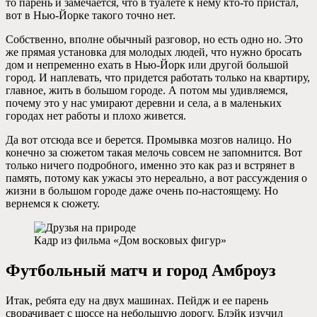
то парень и замечается, что в туалете к нему кто-то пристал,
вот в Нью-Йорке такого точно нет.
Собственно, вполне обычный разговор, но есть одно но. Это
же прямая установка для молодых людей, что нужно бросать
дом и непременно ехать в Нью-Йорк или другой большой
город. И наплевать, что придется работать только на квартиру,
главное, жить в большом городе. А потом мы удивляемся,
почему это у нас умирают деревни и села, а в маленьких
городах нет работы и плохо живется.
Да вот отсюда все и берется. Промывка мозгов налицо. Но
конечно за сюжетом такая мелочь совсем не запомнится. Вот
только ничего подробного, именно это как раз и встрянет в
память, потому как ужасы это нереально, а вот рассуждения о
жизни в большом городе даже очень по-настоящему. Но
вернемся к сюжету.
Кадр из фильма «Дом восковых фигур»
Футбольный матч и город Амброуз
Итак, ребята еду на двух машинах. Пейдж и ее парень
сворачивает с шоссе на небольшую дорогу. Блэйк изучил