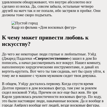
удивлением обнаруживают, что внутри абсолютно все
сделано из воска. Да, совсем забыла, остальные четверо
друзей на матч так и не попали, ибо застряли в пробке. Они
должны тоже скоро подъехать.
Кадр из фильма «Дом восковых фигур»
К чему может привести любовь к
искусству?
До чего же некоторые люди глупые и любопытные. Уэйд
(Джаред Падалеки
«Сверхестественное»
) зашел в дом Бо
пописать, а начал рассматривать все вокруг. Нашел комнату,
наполненную хирургическими инструментами, и давай их
вертеть-крутить. Вот чего ты там сидишь, нет бы сразу уйти, к
тому же в машине с чужим мужиком сидит твоя девушка.
В общем, Уэйду досталось первому. Когда спустя время
Долтон пришел в дом восковых фигур, там уже за роялем
сидел восковой Уэйд. Причем он все еще был жив. Не зря
Карли удивлялась реалистичности восковых фигур. По ходу,
это были настоящие люди, накачанные воском. Да и вообще в
городе Амброуз вообще нет людей, везде восковые фигуры.