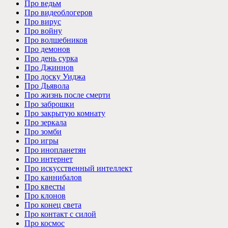
Про ведьм
Про видеоблогеров
Про вирус
Про войну
Про волшебников
Про демонов
Про день сурка
Про Джиннов
Про доску Уиджа
Про Дьявола
Про жизнь после смерти
Про заброшки
Про закрытую комнату
Про зеркала
Про зомби
Про игры
Про инопланетян
Про интернет
Про искусственный интеллект
Про каннибалов
Про квесты
Про клонов
Про конец света
Про контакт с силой
Про космос