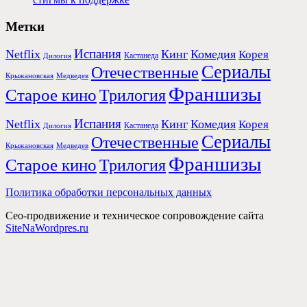
Метки
Испания
Netflix
Кинг
Комедия
Корея
Кастанеда
Дилогия
Сериалы
Отечественные
Крыжановская
Медведев
Франшизы
Старое кино
Трилогия
Испания
Netflix
Кинг
Комедия
Корея
Кастанеда
Дилогия
Сериалы
Отечественные
Крыжановская
Медведев
Франшизы
Старое кино
Трилогия
Политика обработки персональных данных
Сео-продвижение и техническое сопровождение сайта
SiteNaWordpres.ru