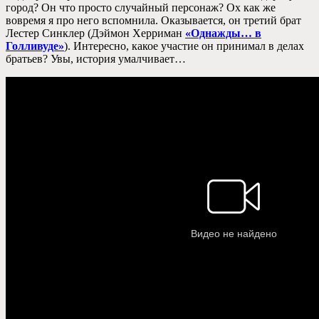
город? Он что просто случайный персонаж? Ох как же
вовремя я про него вспомнила. Оказывается, он третий брат
Лестер Синклер (Дэймон Херриман
«Однажды… в
Голливуде»
). Интересно, какое участие он принимал в делах
братьев? Увы, история умалчивает…