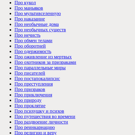
Про кукол
Про маньяков
Про мультивселенную
Про наказание
Про необычные дома
Про необычных существ
Про нечисть
Про обмен телами
Про оборотней
Про одержимость
Про оживление из мертвых
Про охотников за призраками
Про параллельные миры
Про писателей
Про постапокалипсис
Про преступления
Про призраков
Про приключения
Про природу
Про проклятие
Про психушку и психов
Про путешествия во времени
Про раздвоение личности
Про реинкарнацию
Про религию и веру