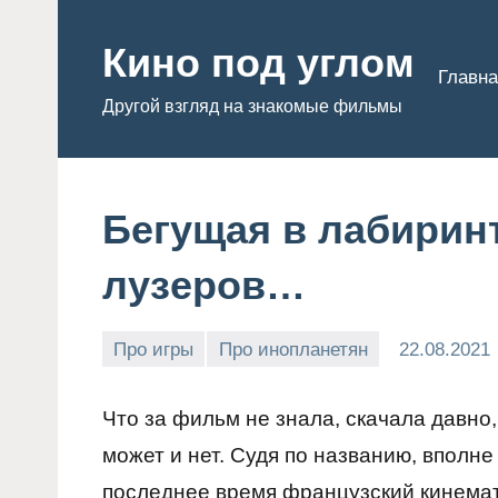
Перейти
к
Кино под углом
Главна
содержимому
Другой взгляд на знакомые фильмы
Бегущая в лабиринт
лузеров…
Про игры
Про инопланетян
22.08.2021
Admin
Что за фильм не знала, скачала давно
может и нет. Судя по названию, вполн
последнее время французский кинема