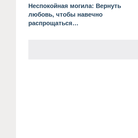
Неспокойная могила: Вернуть
Навигация
любовь, чтобы навечно
по
распрощаться…
записям