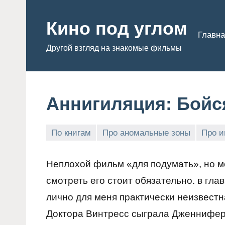
Перейти
к
Кино под углом
Главна
содержимому
Другой взгляд на знакомые фильмы
Аннигиляция: Бойся
По книгам
Про аномальные зоны
Про и
Admin
Неплохой фильм «для подумать», но м
смотреть его стоит обязательно. в гл
лично для меня практически неизвест
Доктора Винтресс сыграла Дженнифер