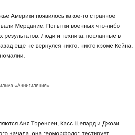
ежье Америки появилось какое-то странное
звали Мерцание. Попытки военных что-либо
х результатов. Люди и техника, посланные в
азад еще не вернулся никто, никто кроме Кейна.
аномалии.
фильма «Аннигиляция»
яются Аня Торенсен, Касс Шепард и Джози
ого начала, она геоморфолог, тестирует