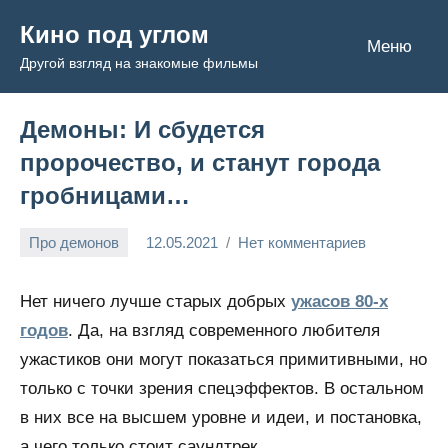
Перейти
Кино под углом
к
Меню
Другой взгляд на знакомые фильмы
содержимому
Демоны: И сбудется
пророчество, и станут города
гробницами…
Про демонов
12.05.2021
Нет комментариев
Admin
Нет ничего лучше старых добрых
ужасов 80-х
годов
. Да, на взгляд современного любителя
ужастиков они могут показаться примитивными, но
только с точки зрения спецэффектов. В остальном
в них все на высшем уровне и идеи, и постановка,
а чего только стоит саундтрек.