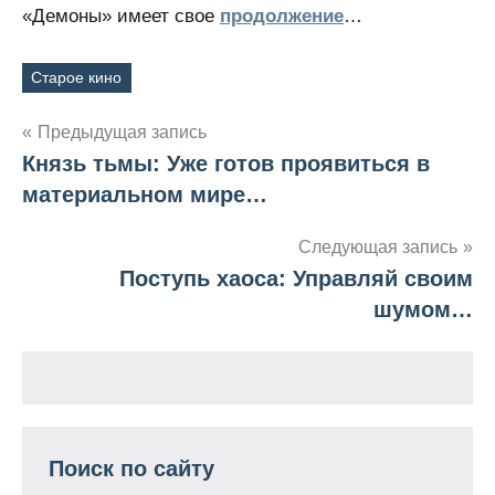
«Демоны» имеет свое
продолжение
…
Старое кино
Метки
Предыдущая запись
Князь тьмы: Уже готов проявиться в
Навигация
материальном мире…
по
Следующая запись
записям
Поступь хаоса: Управляй своим
шумом…
Поиск по сайту