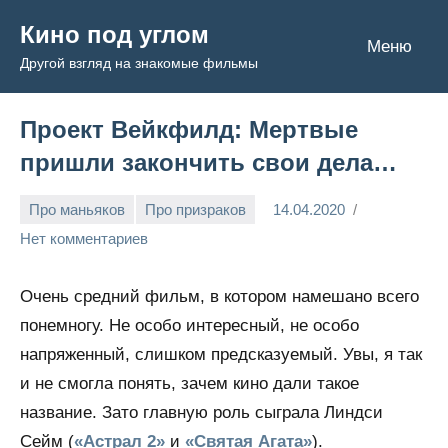
Перейти
Кино под углом
к
Меню
Другой взгляд на знакомые фильмы
содержимому
Проект Вейкфилд: Мертвые
пришли закончить свои дела…
Про маньяков
Про призраков
14.04.2020
Admin
Нет комментариев
Очень средний фильм, в котором намешано всего
понемногу. Не особо интересный, не особо
напряженный, слишком предсказуемый. Увы, я так
и не смогла понять, зачем кино дали такое
название. Зато главную роль сыграла Линдси
Сейм (
«Астрал 2»
и
«Святая Агата»
).