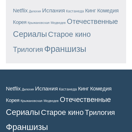
Испания
Кинг
Netflix
Комедия
Кастанеда
Дилогия
Отечественные
Корея
Крыжановская
Медведев
Сериалы
Старое кино
Франшизы
Трилогия
Испания
Кинг
Netflix
Комедия
Кастанеда
Дилогия
Отечественные
Корея
Крыжановская
Медведев
Сериалы
Старое кино
Трилогия
Франшизы