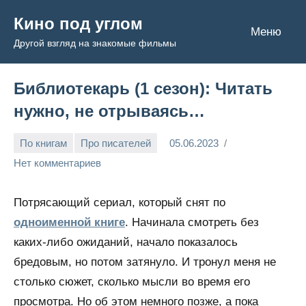
Перейти
Кино под углом
к
Меню
Другой взгляд на знакомые фильмы
содержимому
Библиотекарь (1 сезон): Читать
нужно, не отрываясь…
По книгам
Про писателей
05.06.2023
Admin
Нет комментариев
Потрясающий сериал, который снят по
одноименной книге
. Начинала смотреть без
каких-либо ожиданий, начало показалось
бредовым, но потом затянуло. И тронул меня не
столько сюжет, сколько мысли во время его
просмотра. Но об этом немного позже, а пока