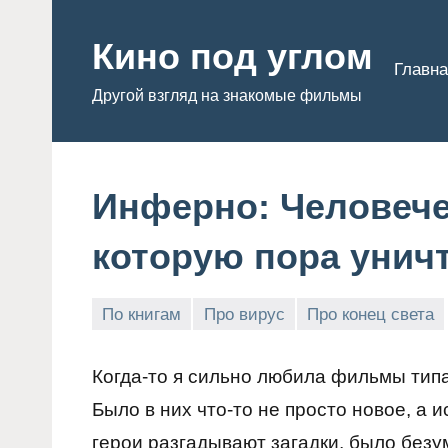
Перейти
к
Кино под углом
Главна
содержимому
Другой взгляд на знакомые фильмы
Инферно: Человече
которую пора уни
По книгам
Про вирус
Про конец света
Admin
Когда-то я сильно любила фильмы тип
Было в них что-то не просто новое, а 
герои разгадывают загадки, было безу