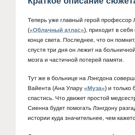
Краткое описание сюжет
Теперь уже главный герой профессор Л
(
«Облачный атлас»
), приходит в себ
конце света. Последнее, что он помнит
спустя три дня он лежит на больнично
мозга и частичной потерей памяти.
Тут же в больнице на Лэнгдона совер
Вайента (Ана Улару
«Муза»
) и только
спастись. Что движет простой медсест
Сиенна будет помогать Лэнгдону разгад
истории куда значительнее, чем кажет