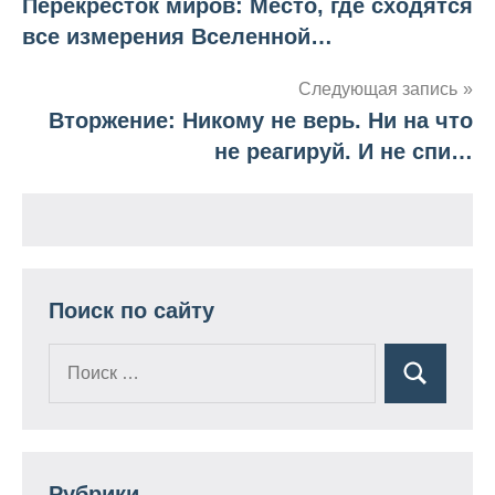
Перекресток миров: Место, где сходятся
Навигация
все измерения Вселенной…
по
Следующая запись
записям
Вторжение: Никому не верь. Ни на что
не реагируй. И не спи…
Поиск по сайту
Поиск
Поиск
для:
Рубрики