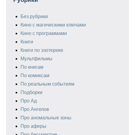
Без рубрики
Кино с магическими ключами
Кино с программами
Книги
Книги по эзотерике
Мультфильмы
По книгам
По комиксам
По реальным событиям
Подборки
Про Ад
Про Ангелов
Про аномальные зоны
Про аферы
Про бессмертие