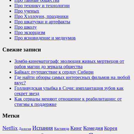
Про тайные общества
Про технику и технологии
Про ученых
Про Хэллоуин, праздники
Про шкатулки и артефакты
Про школу
Про экзорцизм
Про ясновидение и медиумов
Свежие записи
Зомби-кинематограф: эволюция живых мертвецов от
рабов магии до зеркала общества
Байкал: путешествие к сердцу Сибири
Где найти обзоры самых интересных фильмов на любой
вкус?
Голливудская улыбка в Сочи: имплантация зубов как
секрет звезд
Как сериалы меняют отношение к реабилитации: от
стигмы к поддержке
Метки
Испания
Netflix
Кинг
Комедия
Корея
Кастанеда
Дилогия