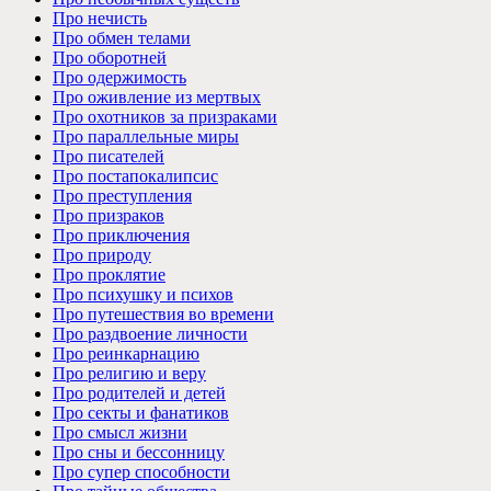
Про нечисть
Про обмен телами
Про оборотней
Про одержимость
Про оживление из мертвых
Про охотников за призраками
Про параллельные миры
Про писателей
Про постапокалипсис
Про преступления
Про призраков
Про приключения
Про природу
Про проклятие
Про психушку и психов
Про путешествия во времени
Про раздвоение личности
Про реинкарнацию
Про религию и веру
Про родителей и детей
Про секты и фанатиков
Про смысл жизни
Про сны и бессонницу
Про супер способности