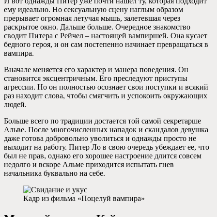
И вот однажды Питер уже почти нашел ту, которая подходит
ему идеально. Но сексуальную сцену наглым образом
прерывает огромная летучая мышь, залетевшая через
раскрытое окно. Дальше больше. Очередное знакомство
сводит Питера с Рейчел – настоящей вампиршей. Она кусает
бедного героя, и он сам постепенно начинает превращаться в
вампира.
Вначале меняется его характер и манера поведения. Он
становится эксцентричным. Его преследуют приступы
агрессии. Но он полностью осознает свои поступки и всякий
раз находит слова, чтобы смягчить и успокоить окружающих
людей.
Больше всего по традиции достается той самой секретарше
Альве. После многочисленных нападок и скандалов девушка
даже готова добровольно уволиться и однажды просто не
выходит на работу. Питер Ло в свою очередь убеждает ее, что
был не прав, однако его хорошее настроение длится совсем
недолго и вскоре Альме приходится испытать гнев
начальника буквально на себе.
Кадр из фильма «Поцелуй вампира»