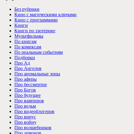
Без рубрики
Кино с магическими ключами
Кино с программами
Книги
Книги по эзотерике
Мультфильмы
По книгам
По комиксам
По реальным событиям
Подборки
Про Ад
Про Ангелов
Про аномальные зоны
Про аферы
Про бессмертие
Про Богов
Про будущее
Про вампиров
Про ведьм
Про видеоблогеров
Про вирус
Про войну
Про волшебников
Про демонов