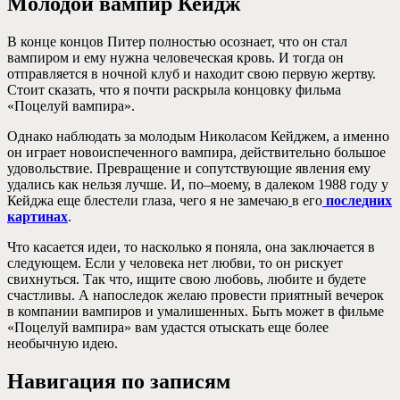
Молодой вампир Кейдж
В конце концов Питер полностью осознает, что он стал
вампиром и ему нужна человеческая кровь. И тогда он
отправляется в ночной клуб и находит свою первую жертву.
Стоит сказать, что я почти раскрыла концовку фильма
«Поцелуй вампира».
Однако наблюдать за молодым Николасом Кейджем, а именно
он играет новоиспеченного вампира, действительно большое
удовольствие. Превращение и сопутствующие явления ему
удались как нельзя лучше. И, по–моему, в далеком 1988 году у
Кейджа еще блестели глаза, чего я не замечаю
в его
последних
картинах
.
Что касается идеи, то насколько я поняла, она заключается в
следующем. Если у человека нет любви, то он рискует
свихнуться. Так что, ищите свою любовь, любите и будете
счастливы. А напоследок желаю провести приятный вечерок
в компании вампиров и умалишенных. Быть может в фильме
«Поцелуй вампира» вам удастся отыскать еще более
необычную идею.
Навигация по записям