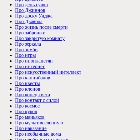
Про день сурка
Про Джиннов
Про доску Уиджа
Про Дьявола
Про жизнь после смерти
Про заброшки
Про закрытую комнату
Про зеркала
Про зомби
Про игры
Про инопланетян
Про интернет
Про искусственный интеллект
Про каннибалов
Про квесты
Про клонов
Про конец света
Про контакт с силой
Про космос
Про кукол
Про маньяков
Про мультивселенную
Про наказание
Про необычные дома
Про необычных существ