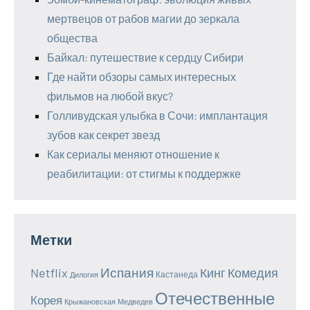
мертвецов от рабов магии до зеркала
общества
Байкал: путешествие к сердцу Сибири
Где найти обзоры самых интересных
фильмов на любой вкус?
Голливудская улыбка в Сочи: имплантация
зубов как секрет звезд
Как сериалы меняют отношение к
реабилитации: от стигмы к поддержке
Метки
Испания
Netflix
Кинг
Комедия
Кастанеда
Дилогия
Отечественные
Корея
Крыжановская
Медведев