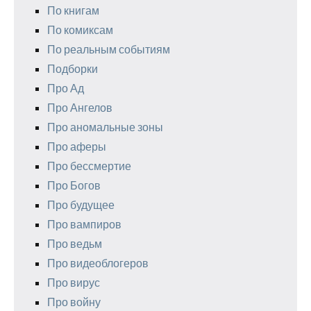
По книгам
По комиксам
По реальным событиям
Подборки
Про Ад
Про Ангелов
Про аномальные зоны
Про аферы
Про бессмертие
Про Богов
Про будущее
Про вампиров
Про ведьм
Про видеоблогеров
Про вирус
Про войну