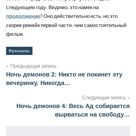
следующем году. Видимо, это намек на
? Оно действительно есть, но это
продолжение
скорее ремейк первой части, чем самостоятельный
фильм.
Франшизы
Метки
Предыдущая запись
Ночь демонов 2: Никто не покинет эту
Навигация
вечеринку. Никогда…
по
Следующая запись
записям
Ночь демонов 4: Весь Ад собирается
вырваться на свободу…