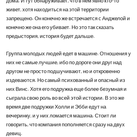
дома. И тут обнаруживает, что в нем явно кто-то
живет, хотя находиться на этой территории
запрещено. Он конечно же встречается с Анджелой и
конечно же она его убивает. Но это так сказать
предыстория, история будет дальше.
Группа молодых людей едет в машине. Отношения у
них не самые лучшие, ибо по дороге они друг над
другом не просто подшучивают, но и откровенно
издеваются. Но самый психованный и опасный из
них Винс. Хотя его подружка еще более безумная и
сыграла свою роль во всей этой истории. В это же
время две подружки Холли и Эбби едут на
вечеринку, и у них ломается машина. Стоит ли
говорить, что компания пополняется сразу на двух
девиц.