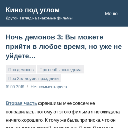
Перейти
Кино под углом
к
Меню
Другой взгляд на знакомые фильмы
содержимому
Ночь демонов 3: Вы можете
прийти в любое время, но уже не
уйдете…
Про демонов
Про необычные дома
Про Хэллоуин, праздники
Admin
19.09.2019
Нет комментариев
франшизы мне совсем не
Вторая часть
понравилась, потому от этого фильма я не ожидала
ничего хорошего. К тому же была приписка, что он