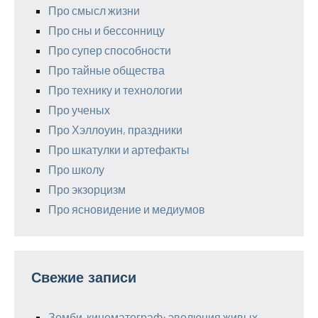
Про смысл жизни
Про сны и бессонницу
Про супер способности
Про тайные общества
Про технику и технологии
Про ученых
Про Хэллоуин, праздники
Про шкатулки и артефакты
Про школу
Про экзорцизм
Про ясновидение и медиумов
Свежие записи
Зомби-кинематограф: эволюция живых