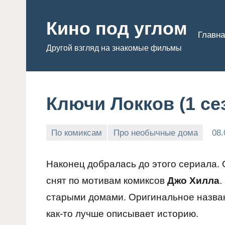
Перейти
к
Кино под углом
Главна
содержимому
Другой взгляд на знакомые фильмы
Ключи Локков (1 се
По комиксам
Про необычные дома
08.
Admin
Наконец добралась до этого сериала. 
снят по мотивам комиксов
Джо Хилла
.
старыми домами. Оригинальное назва
как-то лучше описывает историю.