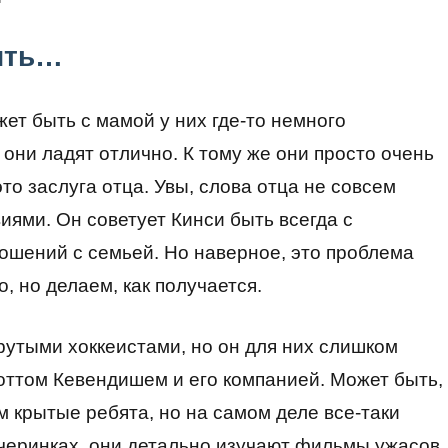
жить…
ет быть с мамой у них где-то немного
они ладят отлично. К тому же они просто очень
то заслуга отца. Увы, слова отца не совсем
иями. Он советует Кинси быть всегда с
ошений с семьей. Но наверное, это проблема
, но делаем, как получается.
рутыми хоккеистами, но он для них слишком
оттом Кевендишем и его компанией. Может быть,
ем крытые ребята, но на самом деле все-таки
вечеринках, они детально изучают фильмы ужасов