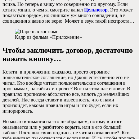
психа. Но теперь я вижу это совершенно по-другому. Если
хотите узнать о чем я, смотрите канал
Цельнозор
. Это может
показаться бредом, но слишком уж много совпадений, а в
совпадения я давно не верю. Может и звук такой неспроста…
Кадр из фильма «Приложение»
Чтобы заключить договор, достаточно
нажать кнопку…
Кстати, в приложении оказалось просто огромное
пользовательское соглашение, но Джош естественно его не
читал. Кто вообще читает пользовательские соглашения в
программах, на сайтах и прочее? Вот на этом нас и ловят. В
правилах прописано абсолютно все, вплоть до мельчайших
деталей. Нас всегда ставят в известность, что с нами
произойдет, каковы правила игры и что будет, если их
игнорировать.
Но мы-то внимания на это не обращаем, потому в итоге
оказывается или у разбитого корыта, или в его большей
кабале. Поставил свою подпись, не читая соглашение? Кто
тебе виноват, ты согласился с условиями. И да, чтобы продать