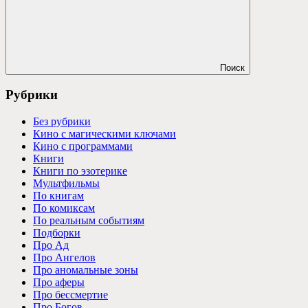
Поиск
Рубрики
Без рубрики
Кино с магическими ключами
Кино с программами
Книги
Книги по эзотерике
Мультфильмы
По книгам
По комиксам
По реальным событиям
Подборки
Про Ад
Про Ангелов
Про аномальные зоны
Про аферы
Про бессмертие
Про Богов