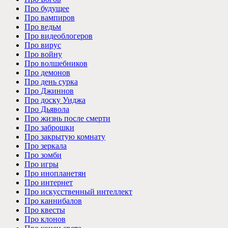
Про будущее
Про вампиров
Про ведьм
Про видеоблогеров
Про вирус
Про войну
Про волшебников
Про демонов
Про день сурка
Про Джиннов
Про доску Уиджа
Про Дьявола
Про жизнь после смерти
Про заброшки
Про закрытую комнату
Про зеркала
Про зомби
Про игры
Про инопланетян
Про интернет
Про искусственный интеллект
Про каннибалов
Про квесты
Про клонов