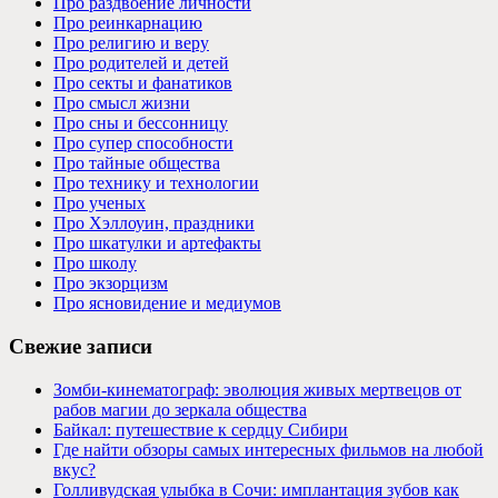
Про раздвоение личности
Про реинкарнацию
Про религию и веру
Про родителей и детей
Про секты и фанатиков
Про смысл жизни
Про сны и бессонницу
Про супер способности
Про тайные общества
Про технику и технологии
Про ученых
Про Хэллоуин, праздники
Про шкатулки и артефакты
Про школу
Про экзорцизм
Про ясновидение и медиумов
Свежие записи
Зомби-кинематограф: эволюция живых мертвецов от
рабов магии до зеркала общества
Байкал: путешествие к сердцу Сибири
Где найти обзоры самых интересных фильмов на любой
вкус?
Голливудская улыбка в Сочи: имплантация зубов как