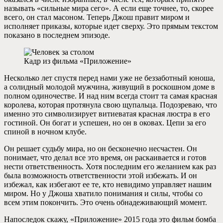
называть «сильные мира сего». А если еще точнее, то, скорее
всего, он стал масоном. Теперь Джош правит миром и
исполняет приказы, которые идет сверху. Это прямым текстом
показано в последнем эпизоде.
Кадр из фильма «Приложение»
Несколько лет спустя перед нами уже не беззаботный юноша,
а солидный молодой мужчина, живущий в роскошном доме в
полном одиночестве. И над ним всегда стоит та самая красная
королева, которая протянула свою щупальца. Подозреваю, что
именно это символизирует витиеватая красная люстра в его
гостиной. Он богат и успешен, но он в оковах. Цепи за его
спиной в ночном клубе.
Он решает судьбу мира, но он бесконечно несчастен. Он
понимает, что делал все это время, он раскаивается и готов
нести ответственность. Хотя последним его желанием как раз
была возможность ответственности этой избежать. И он
избежал, как избегают ее те, кто невидимо управляет нашим
миром. Но у Джоша хватило понимания и силы, чтобы со
всем этим покончить. Это очень обнадеживающий момент.
Напоследок скажу, «Приложение» 2015 года это фильм бомба