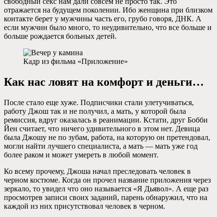
свободный секс нам дали совсем не просто так. Это
отражается на будущем поколении. Ибо женщина при близком
контакте берет у мужчины часть его, грубо говоря, ДНК. А
если мужчин было много, то неудивительно, что все больше и
больше рождается больных детей.
Кадр из фильма «Приложение»
Как нас ловят на комфорт и деньги…
После стало еще хуже. Подписчики стали улетучиваться,
работу Джош так и не получил, а мать, у которой была
ремиссия, вдруг оказалась в реанимации. Кстати, друг Бобби
Йен считает, что ничего удивительного в этом нет. Девица
была Джошу не по зубам, работа, на которую он претендовал,
могли найти лучшего специалиста, а мать — мать уже год
более раком и может умереть в любой момент.
Ко всему прочему, Джоша начал преследовать человек в
черном костюме. Когда он прочел название приложения через
зеркало, то увидел что оно называется «Я Дьявол». А еще раз
просмотрев записи своих заданий, парень обнаружил, что на
каждой из них присутствовал человек в черном.