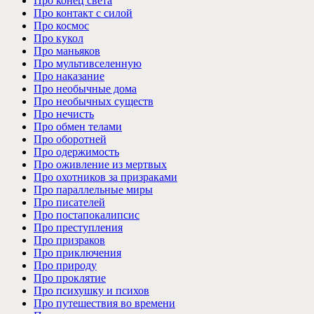
Про конец света
Про контакт с силой
Про космос
Про кукол
Про маньяков
Про мультивселенную
Про наказание
Про необычные дома
Про необычных существ
Про нечисть
Про обмен телами
Про оборотней
Про одержимость
Про оживление из мертвых
Про охотников за призраками
Про параллельные миры
Про писателей
Про постапокалипсис
Про преступления
Про призраков
Про приключения
Про природу
Про проклятие
Про психушку и психов
Про путешествия во времени