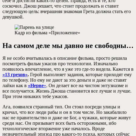
себе и достигли каких-то целей. Правда, есть и те, кто
соскочил. Джош решает, что стоит продолжать и ставит
следующую цель: вчерашняя знакомая Грета должна стать его
девушкой.
Кадр из фильма «Приложение»
На самом деле мы давно не свободны…
Я не особо вчитывалась в описание фильма, просто решила
посмотреть фильм ужасов про технологии. Изначально
появилось впечатление, что я уже это где-то видела. Кажется в
«13 грехов»
.
Герой выполняет задания, которые приходят ему
по телефону. Но ему не дают за это деньги и даже не ставят
лайки как в
«Нерве
»
. Он делает все на чистом энтузиазме и
все получается. Жизнь Джоша становится все лучше и лучше.
При этом никаких тебе ужасов.
Ага, появился странный тип. Он стоял посреди улицы и
кричал, что все люди рабы и он в том числе. Но закабалило
нас не правительство и даже не Бог, а чужаки, которые живут
среди нас. Он призывает всех быть осторожными, ибо
технологическое вторжение уже началось. Вроде
незначительный эпизод про какого-то психа, которых сейчас