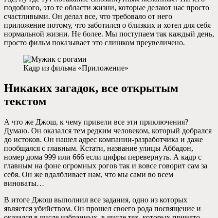
подобного, это те области жизни, которые делают нас просто
счастливыми. Он делал все, что требовало от него
приложение потому, что заботился о близких и хотел для себя
нормальной жизни. Не более. Мы поступаем так каждый день,
просто фильм показывает это слишком преувеличено.
Кадр из фильма «Приложение»
Никаких загадок, все открытым
текстом
А что же Джош, к чему привели все эти приключения?
Думаю. Он оказался тем редким человеком, который добрался
до истоков. Он нашел адрес компании-разработчика и даже
пообщался с главным. Кстати, название улицы Аббадон,
номер дома 999 или 666 если цифры перевернуть. А кадр с
главным на фоне огромных рогов так и вовсе говорит сам за
себя. Он же вдалбливает нам, что мы сами во всем
виноваты…
В итоге Джош выполнил все задания, одно из которых
является убийством. Он прошел своего рода посвящение и
оказался в числе избранных, в числе тех, которых принято