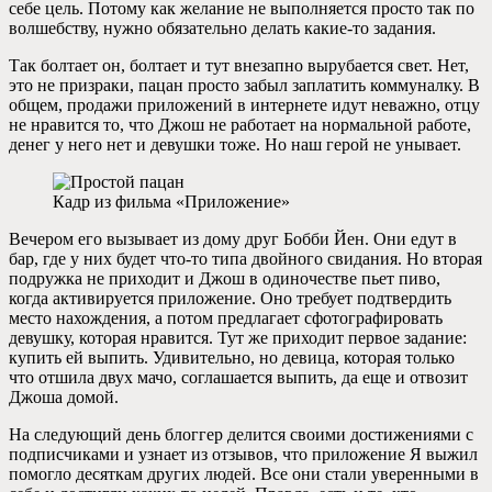
себе цель. Потому как желание не выполняется просто так по
волшебству, нужно обязательно делать какие-то задания.
Так болтает он, болтает и тут внезапно вырубается свет. Нет,
это не призраки, пацан просто забыл заплатить коммуналку. В
общем, продажи приложений в интернете идут неважно, отцу
не нравится то, что Джош не работает на нормальной работе,
денег у него нет и девушки тоже. Но наш герой не унывает.
Кадр из фильма «Приложение»
Вечером его вызывает из дому друг Бобби Йен. Они едут в
бар, где у них будет что-то типа двойного свидания. Но вторая
подружка не приходит и Джош в одиночестве пьет пиво,
когда активируется приложение. Оно требует подтвердить
место нахождения, а потом предлагает сфотографировать
девушку, которая нравится. Тут же приходит первое задание:
купить ей выпить. Удивительно, но девица, которая только
что отшила двух мачо, соглашается выпить, да еще и отвозит
Джоша домой.
На следующий день блоггер делится своими достижениями с
подписчиками и узнает из отзывов, что приложение Я выжил
помогло десяткам других людей. Все они стали уверенными в