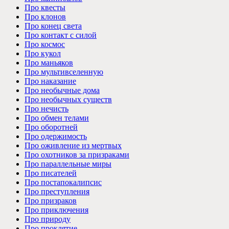
Про квесты
Про клонов
Про конец света
Про контакт с силой
Про космос
Про кукол
Про маньяков
Про мультивселенную
Про наказание
Про необычные дома
Про необычных существ
Про нечисть
Про обмен телами
Про оборотней
Про одержимость
Про оживление из мертвых
Про охотников за призраками
Про параллельные миры
Про писателей
Про постапокалипсис
Про преступления
Про призраков
Про приключения
Про природу
Про проклятие