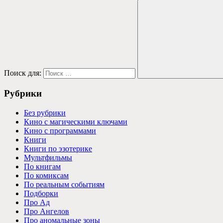
Поиск для:
Рубрики
Без рубрики
Кино с магическими ключами
Кино с программами
Книги
Книги по эзотерике
Мультфильмы
По книгам
По комиксам
По реальным событиям
Подборки
Про Ад
Про Ангелов
Про аномальные зоны