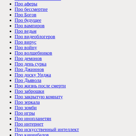
Про аферы
Про бессмертие
Про Богов
Про будущее
Про вампиров
Про ведьм
Про видеоблогеров
Про вирус
Про войну
Про волшебников
Про демонов
Про день сурка
Про Джиннов
Про доску Уиджа
Про Дьявола
Про жизнь после смерти
Про заброшки
Про закрытую комнату
Про зеркала
Про зомби
Про игры
Про инопланетян
Про интернет
Про искусственный интеллект
Про каннибалов