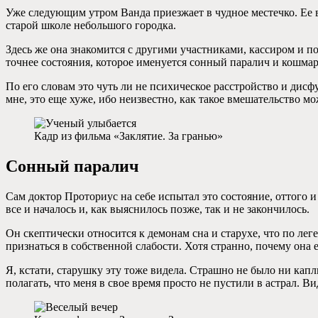
Уже следующим утром Ванда приезжает в чудное местечко. Ее 
старой школе небольшого городка.
Здесь же она знакомится с другими участниками, кассиром и п
точнее состояния, которое именуется сонный паралич и кошмар
По его словам это чуть ли не психическое расстройство и дисф
мне, это еще хуже, ибо неизвестно, как такое вмешательство м
Кадр из фильма «Заклятие. За гранью»
Сонный паралич
Сам доктор Проториус на себе испытал это состояние, оттого и
все и началось и, как выяснилось позже, так и не закончилось.
Он скептически относится к демонам сна и старухе, что по леге
признаться в собственной слабости. Хотя странно, почему она е
Я, кстати, старушку эту тоже видела. Страшно не было ни капл
полагать, что меня в свое время просто не пустили в астрал.