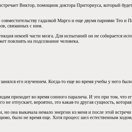
встречает Виктор, помощник доктора Приториуса, который будет
о совместительству гадалкой Марго и еще двумя парнями Тео и 
ов, связанных с ним.
ункция некоей части мозга. Для испытаний он не собирается исп
ожет повлиять на подсознание человека.
 занялся его изучением. Когда-то еще во время учебы у него было
ндам приходит во время сонного паралича. И это при том, что ег
го не отпускает, вероятно, это какая-то другая сущность, котора
и, но она выкачала немало энергии из меня и после этой встреч
 Видимо, было не время еще. Хотя процесс шел естественным ход