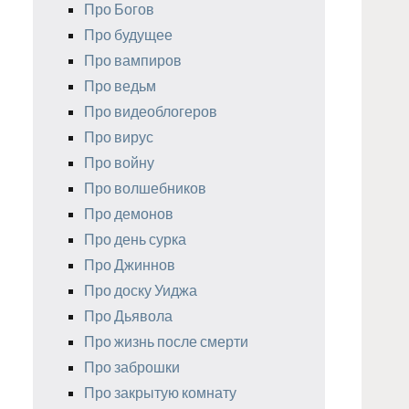
Про Богов
Про будущее
Про вампиров
Про ведьм
Про видеоблогеров
Про вирус
Про войну
Про волшебников
Про демонов
Про день сурка
Про Джиннов
Про доску Уиджа
Про Дьявола
Про жизнь после смерти
Про заброшки
Про закрытую комнату