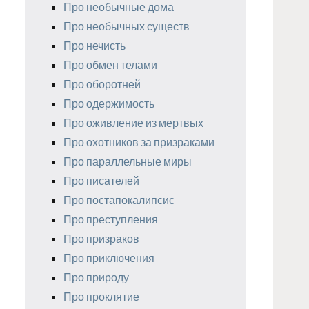
Про необычные дома
Про необычных существ
Про нечисть
Про обмен телами
Про оборотней
Про одержимость
Про оживление из мертвых
Про охотников за призраками
Про параллельные миры
Про писателей
Про постапокалипсис
Про преступления
Про призраков
Про приключения
Про природу
Про проклятие