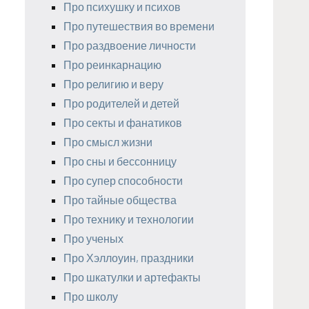
Про психушку и психов
Про путешествия во времени
Про раздвоение личности
Про реинкарнацию
Про религию и веру
Про родителей и детей
Про секты и фанатиков
Про смысл жизни
Про сны и бессонницу
Про супер способности
Про тайные общества
Про технику и технологии
Про ученых
Про Хэллоуин, праздники
Про шкатулки и артефакты
Про школу