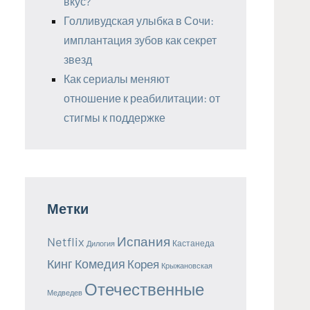
вкус?
Голливудская улыбка в Сочи:
имплантация зубов как секрет
звезд
Как сериалы меняют
отношение к реабилитации: от
стигмы к поддержке
Метки
Испания
Netflix
Кастанеда
Дилогия
Кинг
Комедия
Корея
Крыжановская
Отечественные
Медведев