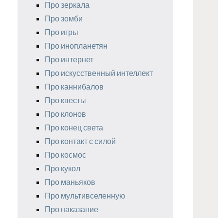
Про зеркала
Про зомби
Про игры
Про инопланетян
Про интернет
Про искусственный интеллект
Про каннибалов
Про квесты
Про клонов
Про конец света
Про контакт с силой
Про космос
Про кукол
Про маньяков
Про мультивселенную
Про наказание