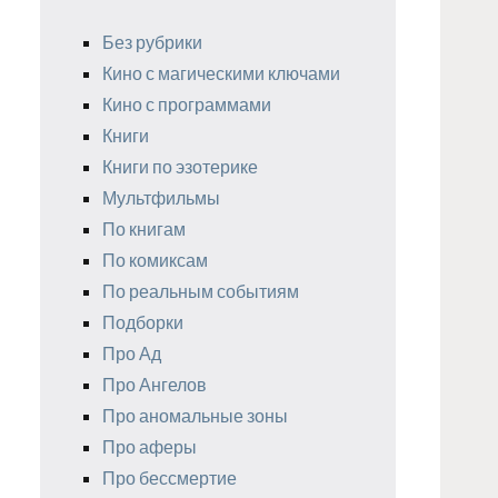
Без рубрики
Кино с магическими ключами
Кино с программами
Книги
Книги по эзотерике
Мультфильмы
По книгам
По комиксам
По реальным событиям
Подборки
Про Ад
Про Ангелов
Про аномальные зоны
Про аферы
Про бессмертие