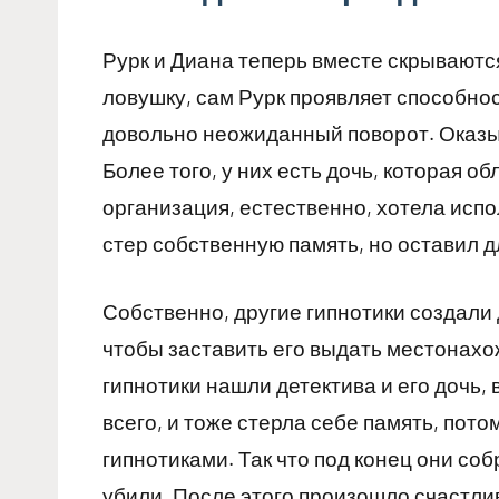
Рурк и Диана теперь вместе скрываются 
ловушку, сам Рурк проявляет способнос
довольно неожиданный поворот. Оказыва
Более того, у них есть дочь, которая о
организация, естественно, хотела испол
стер собственную память, но оставил д
Собственно, другие гипнотики создали
чтобы заставить его выдать местонахож
гипнотики нашли детектива и его дочь, 
всего, и тоже стерла себе память, пот
гипнотиками. Так что под конец они со
убили. После этого произошло счастли