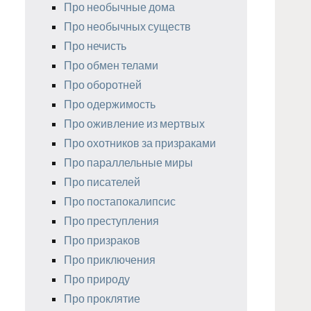
Про необычные дома
Про необычных существ
Про нечисть
Про обмен телами
Про оборотней
Про одержимость
Про оживление из мертвых
Про охотников за призраками
Про параллельные миры
Про писателей
Про постапокалипсис
Про преступления
Про призраков
Про приключения
Про природу
Про проклятие