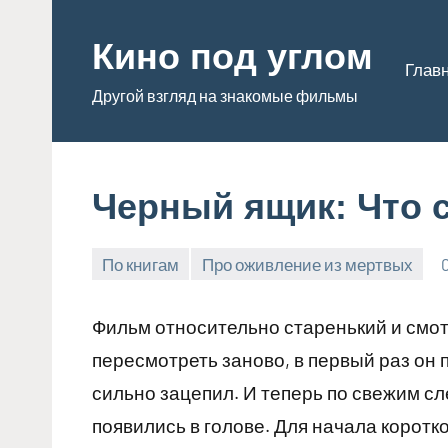
Перейти
к
Кино под углом
Глав
содержимому
Другой взгляд на знакомые фильмы
Черный ящик: Что 
По книгам
Про оживление из мертвых
Admin
Фильм относительно старенький и смот
пересмотреть заново, в первый раз он 
сильно зацепил. И теперь по свежим с
появились в голове. Для начала коротк