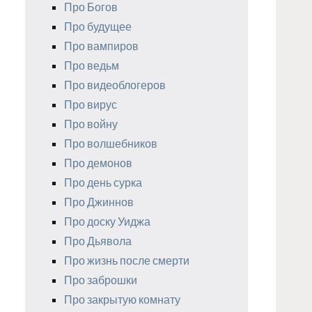
Про Богов
Про будущее
Про вампиров
Про ведьм
Про видеоблогеров
Про вирус
Про войну
Про волшебников
Про демонов
Про день сурка
Про Джиннов
Про доску Уиджа
Про Дьявола
Про жизнь после смерти
Про заброшки
Про закрытую комнату