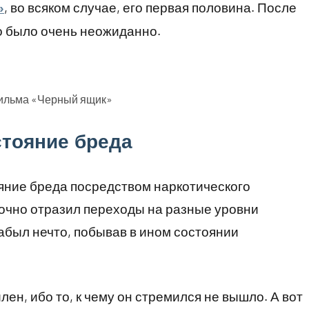
, во всяком случае, его первая половина. После
»
о было очень неожиданно.
фильма «Черный ящик»
стояние бреда
яние бреда посредством наркотического
точно отразил переходы на разные уровни
забыл нечто, побывав в ином состоянии
ен, ибо то, к чему он стремился не вышло. А вот