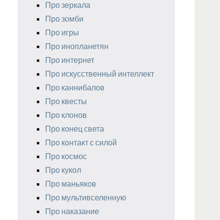
Про зеркала
Про зомби
Про игры
Про инопланетян
Про интернет
Про искусственный интеллект
Про каннибалов
Про квесты
Про клонов
Про конец света
Про контакт с силой
Про космос
Про кукол
Про маньяков
Про мультивселенную
Про наказание