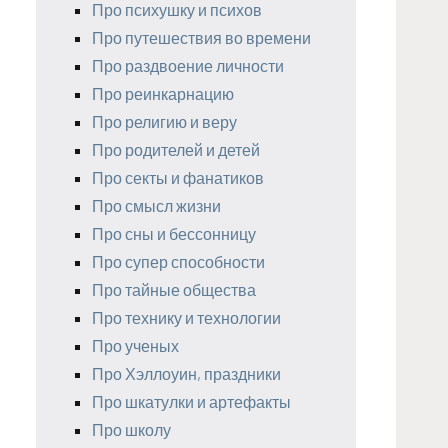
Про психушку и психов
Про путешествия во времени
Про раздвоение личности
Про реинкарнацию
Про религию и веру
Про родителей и детей
Про секты и фанатиков
Про смысл жизни
Про сны и бессонницу
Про супер способности
Про тайные общества
Про технику и технологии
Про ученых
Про Хэллоуин, праздники
Про шкатулки и артефакты
Про школу