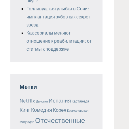
вкус?
Голливудская улыбка в Сочи:
имплантация зубов как секрет
звезд
Как сериалы меняют
отношение к реабилитации: от
стигмы к поддержке
Метки
Испания
Netflix
Кастанеда
Дилогия
Кинг
Комедия
Корея
Крыжановская
Отечественные
Медведев