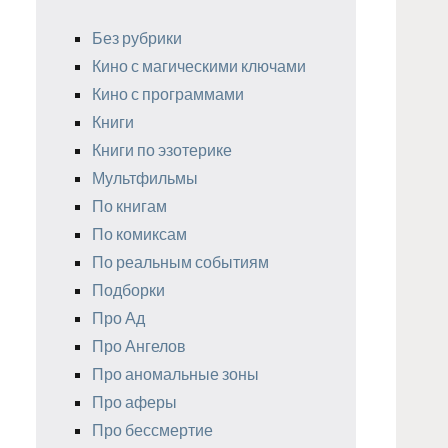
Без рубрики
Кино с магическими ключами
Кино с программами
Книги
Книги по эзотерике
Мультфильмы
По книгам
По комиксам
По реальным событиям
Подборки
Про Ад
Про Ангелов
Про аномальные зоны
Про аферы
Про бессмертие