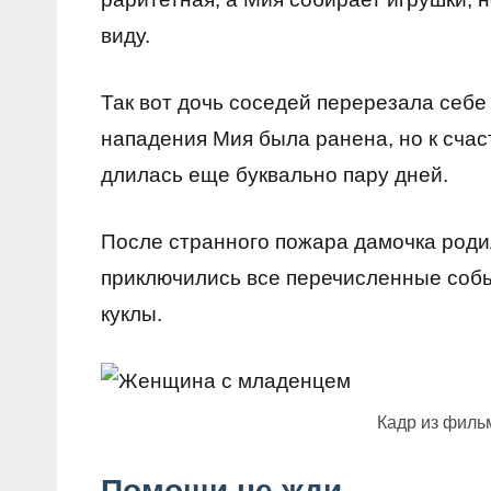
виду.
Так вот дочь соседей перерезала себе 
нападения Мия была ранена, но к счас
длилась еще буквально пару дней.
После странного пожара дамочка родил
приключились все перечисленные событ
куклы.
Кадр из филь
Помощи не жди…