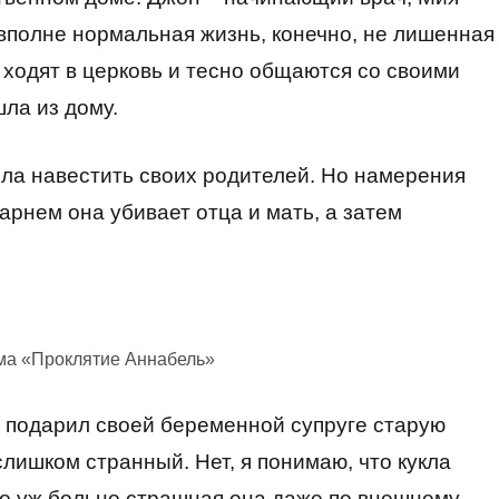
вполне нормальная жизнь, конечно, не лишенная
ходят в церковь и тесно общаются со своими
шла из дому.
ила навестить своих родителей. Но намерения
парнем она убивает отца и мать, а затем
ма «Проклятие Аннабель»
н подарил своей беременной супруге старую
 слишком странный. Нет, я понимаю, что кукла
но уж больно страшная она даже по внешнему