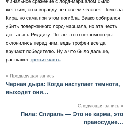
Финальное сражение с лорд-маршалом было
жестким, он и вправду не совсем человек. Помогла
Кира, но сама при этом погибла. Ваако собирался
убить поверженного лорд-маршала, но эта честь
досталась Риддику. После этого некромонгеры
склонились перед ним, ведь трофеи всегда
вручают победителю. Ну а что было дальше,
расскажет
третья часть
.
Предыдущая запись
Черная дыра: Когда наступает темнота,
Навигация
выходят они…
по
Следующая запись
записям
Пила: Спираль — Это не карма, это
правосудие…