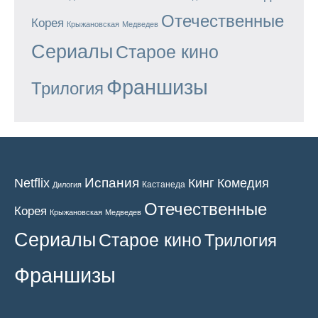
Отечественные
Корея
Крыжановская
Медведев
Сериалы
Старое кино
Франшизы
Трилогия
Испания
Кинг
Netflix
Комедия
Кастанеда
Дилогия
Отечественные
Корея
Крыжановская
Медведев
Сериалы
Старое кино
Трилогия
Франшизы