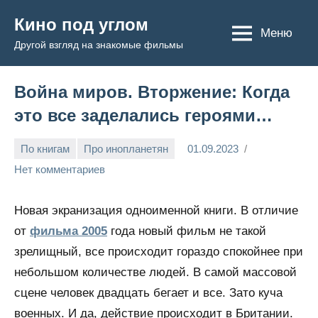
Перейти
Кино под углом
к
Меню
Другой взгляд на знакомые фильмы
содержимому
Война миров. Вторжение: Когда
это все заделались героями…
По книгам
Про инопланетян
01.09.2023
Admin
Нет комментариев
Новая экранизация одноименной книги. В отличие
от
фильма 2005
года новый фильм не такой
зрелищный, все происходит гораздо спокойнее при
небольшом количестве людей. В самой массовой
сцене человек двадцать бегает и все. Зато куча
военных. И да, действие происходит в Британии.