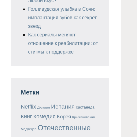
любой вкус?
Голливудская улыбка в Сочи:
имплантация зубов как секрет
звезд
Как сериалы меняют
отношение к реабилитации: от
стигмы к поддержке
Метки
Испания
Netflix
Кастанеда
Дилогия
Кинг
Комедия
Корея
Крыжановская
Отечественные
Медведев