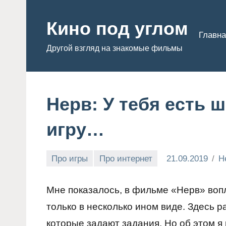
Перейти
к
Кино под углом
Главна
содержимому
Другой взгляд на знакомые фильмы
Нерв: У тебя есть 
игру…
Про игры
Про интернет
21.09.2019
Н
Admin
Мне показалось, в фильме «Нерв» воп
только в несколько ином виде. Здесь р
которые задают задания. Но об этом я 