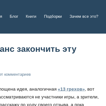
я
Блог
Книги
Подборки
Зачем все это?
шанс закончить эту
ет комментариев
лощена идея, аналогичная
«13 грехов»
, вот
ассматриваются не участники игры, а зрители,
расскажу по ходу своего отзыва, а пока