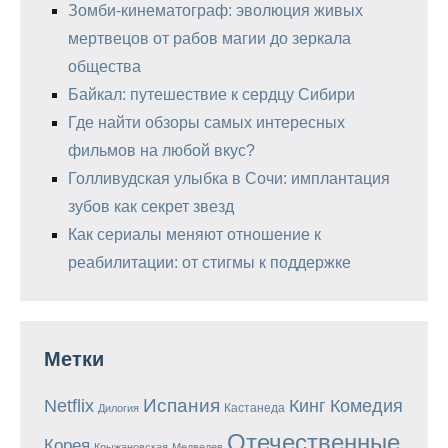
Зомби-кинематограф: эволюция живых
мертвецов от рабов магии до зеркала
общества
Байкал: путешествие к сердцу Сибири
Где найти обзоры самых интересных
фильмов на любой вкус?
Голливудская улыбка в Сочи: имплантация
зубов как секрет звезд
Как сериалы меняют отношение к
реабилитации: от стигмы к поддержке
Метки
Испания
Кинг
Netflix
Комедия
Кастанеда
Дилогия
Отечественные
Корея
Крыжановская
Медведев