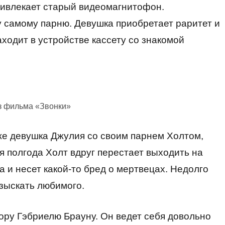
ривлекает старый видеомагнитофон.
у самому парню. Девушка приобретает раритет и
аходит в устройстве кассету со знакомой
з фильма «Звонки»
же девушка Джулия со своим парнем Холтом,
я полгода Холт вдруг перестает выходить на
га и несет какой-то бред о мертвецах. Недолго
зыскать любимого.
ору Гэбриелю Брауну. Он ведет себя довольно