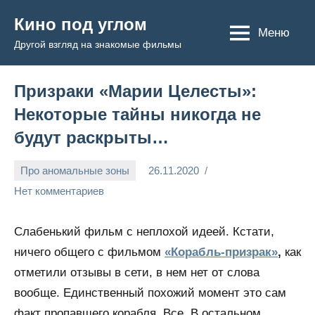
Перейти
Кино под углом
к
Меню
Другой взгляд на знакомые фильмы
содержимому
Призраки «Марии Целесты»:
Некоторые тайны никогда не
будут раскрыты…
Про аномальные зоны
26.11.2020
Admin
Нет комментариев
Слабенький фильм с неплохой идеей. Кстати,
ничего общего с фильмом
«Корабль-призрак»
,
как
отметили отзывы в сети, в нем нет от слова
вообще. Единственный похожий момент это сам
факт пропавшего корабля. Все. В остальном