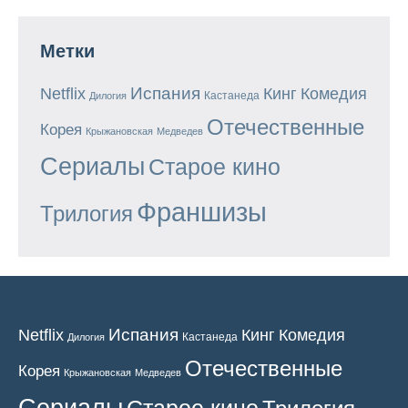
Метки
Испания
Кинг
Netflix
Комедия
Кастанеда
Дилогия
Отечественные
Корея
Крыжановская
Медведев
Сериалы
Старое кино
Франшизы
Трилогия
Испания
Кинг
Netflix
Комедия
Кастанеда
Дилогия
Отечественные
Корея
Крыжановская
Медведев