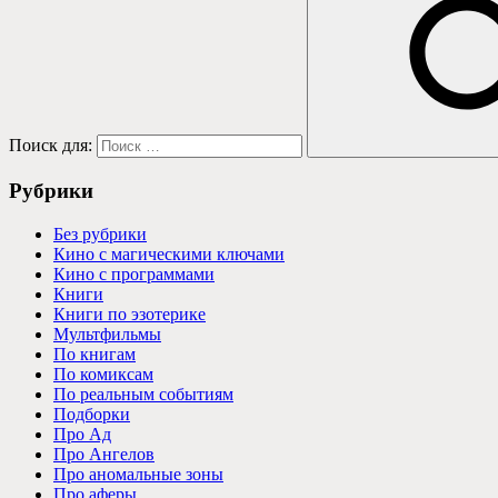
Поиск для:
Рубрики
Без рубрики
Кино с магическими ключами
Кино с программами
Книги
Книги по эзотерике
Мультфильмы
По книгам
По комиксам
По реальным событиям
Подборки
Про Ад
Про Ангелов
Про аномальные зоны
Про аферы