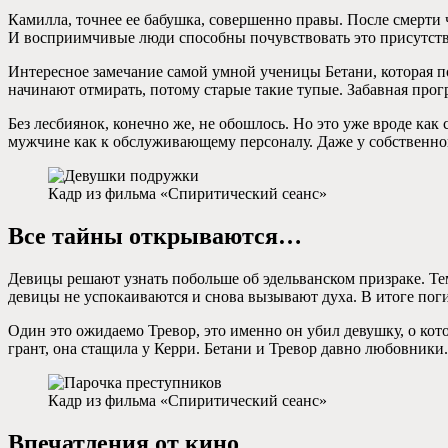
Камилла, точнее ее бабушка, совершенно правы. После смерти ч
И восприимчивые люди способны почувствовать это присутств
Интересное замечание самой умной ученицы Бетани, которая по
начинают отмирать, потому старые такие тупые. Забавная про
Без лесбиянок, конечно же, не обошлось. Но это уже вроде к
мужчине как к обслуживающему персоналу. Даже у собственной
Кадр из фильма «Спиритический сеанс»
Все тайны открываются…
Девицы решают узнать побольше об эдельванском призраке. Тем
девицы не успокаиваются и снова вызывают духа. В итоге пог
Один это ожидаемо Тревор, это именно он убил девушку, о кото
грант, она стащила у Керри. Бетани и Тревор давно любовники.
Кадр из фильма «Спиритический сеанс»
Впечатления от кино