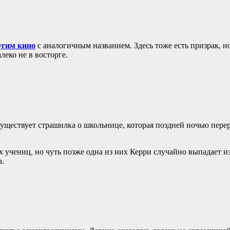
угим кино
с аналогичным названием. Здесь тоже есть призрак, но
еко не в восторге.
ествует страшилка о школьнице, которая поздней ночью перере
х учениц, но чуть позже одна из них Керри случайно выпадает и
а.