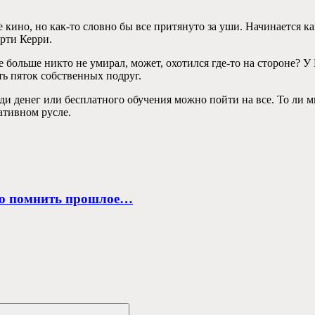
 кино, но как-то словно бы все притянуто за уши. Начинается ка
ерти Керри.
е больше никто не умирал, может, охотился где-то на стороне? 
ть пяток собственных подруг.
ди денег или бесплатного обучения можно пойти на все. То ли м
ативном русле.
адо помнить прошлое…