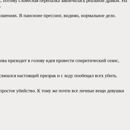
, потому словесная перепалка закончилась реальной дракой. На
.
ошениях. В пансионе прессинг, видимо, нормальное дело.
нова приходит в голову идея провести спиритический сеанс,
вязался настоящий призрак и с ходу пообещал всех убить.
е простое убийство. К тому же почти все личные вещи девушки