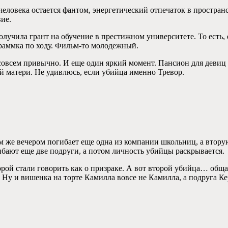
еловека остается фантом, энергетический отпечаток в пространс
ие.
лучила грант на обучение в престижном университете. То есть, 
граммка по ходу. Фильм-то молодежный.
ак совсем привычно. И еще один яркий момент. Пансион для дев
 матери. Не удивлюсь, если убийца именно Тревор.
 же вечером погибает еще одна из компании школьниц, а вторую 
ибают еще две подруги, а потом личность убийцы раскрывается.
рой стали говорить как о призраке. А вот второй убийца… общая
 Ну и вишенка на торте Камилла вовсе не Камилла, а подруга Кер