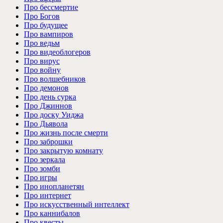
Про бессмертие
Про Богов
Про будущее
Про вампиров
Про ведьм
Про видеоблогеров
Про вирус
Про войну
Про волшебников
Про демонов
Про день сурка
Про Джиннов
Про доску Уиджа
Про Дьявола
Про жизнь после смерти
Про заброшки
Про закрытую комнату
Про зеркала
Про зомби
Про игры
Про инопланетян
Про интернет
Про искусственный интеллект
Про каннибалов
Про квесты