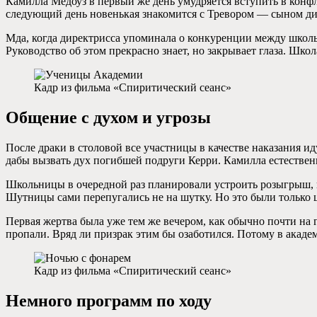
Камилла Медоуз в первый же день умудряется вступить в конфл
следующий день новенькая знакомится с Тревором — сыном ди
Мда, когда директрисса упоминала о конкуренции между школьн
Руководство об этом прекрасно знает, но закрывает глаза. Шко
Кадр из фильма «Спиритический сеанс»
Общение с духом и угрозы
После драки в столовой все участницы в качестве наказания ид
дабы вызвать дух погибшей подруги Керри. Камилла естествен
Школьницы в очередной раз планировали устроить розыгрыш, но
Шутницы сами перепугались не на шутку. Но это были только 
Первая жертва была уже тем же вечером, как обычно почти на г
пропали. Вряд ли призрак этим бы озаботился. Потому в академ
Кадр из фильма «Спиритический сеанс»
Немного программ по ходу