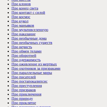
Про клонов
Про конец света
Про контакт с силой
Про космос
Про кукол
Про маньяков
Про мультивселенную
Про наказание
Про необычные дома
Про необычных существ
Про нечисть
Про обмен телами
Про оборотней
Про одержимость
Про оживление из мертвых
Про охотников за призраками
Про параллельные миры
Про писателей
Про постапокалипсис
Про преступления
Про призраков
Про приключения
Про природу
Про проклятие