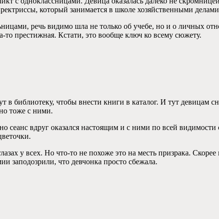
икт с одноклассницами. Девица оказалась далеко не скромницей
ректриссы, который занимается в школе хозяйственными делами
ицами, речь видимо шла не только об учебе, но и о личных отн
ла-то престижная. Кстати, это вообще ключ ко всему сюжету.
ут в библиотеку, чтобы внести книги в каталог. И тут девицам с
но тоже с ними.
 сеанс вдруг оказался настоящим и с ними по всей видимости с
цветочки.
лазах у всех. Но что-то не похоже это на месть призрака. Скоре
ии заподозрили, что девчонка просто сбежала.