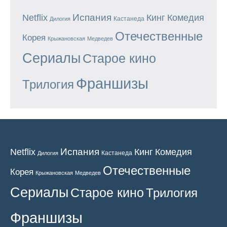
Испания
Кинг
Netflix
Комедия
Кастанеда
Дилогия
Отечественные
Корея
Крыжановская
Медведев
Сериалы
Старое кино
Франшизы
Трилогия
Испания
Кинг
Netflix
Комедия
Кастанеда
Дилогия
Отечественные
Корея
Крыжановская
Медведев
Сериалы
Старое кино
Трилогия
Франшизы