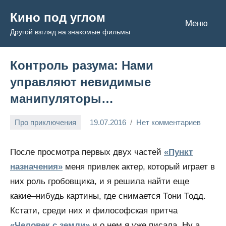
Перейти
Кино под углом
к
Меню
Другой взгляд на знакомые фильмы
содержимому
Контроль разума: Нами
управляют невидимые
манипуляторы…
Про приключения
19.07.2016
Нет комментариев
Admin
После просмотра первых двух частей
«Пункт
назначения»
меня привлек актер, который играет в
них роль гробовщика, и я решила найти еще
какие–нибудь картины, где снимается Тони Тодд.
Кстати, среди них и философская притча
«Человек с земли»
и о нем я уже писала. Ну а