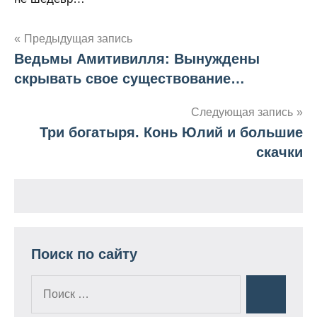
Предыдущая запись
Ведьмы Амитивилля: Вынуждены
Навигация
скрывать свое существование…
по
Следующая запись
записям
Три богатыря. Конь Юлий и большие
скачки
Поиск по сайту
Поиск
Поиск
для: