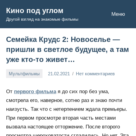
Перейти
Кино под углом
к
Меню
Другой взгляд на знакомые фильмы
содержимому
Семейка Крудс 2: Новоселье —
пришли в светлое будущее, а там
уже кто-то живет…
Мультфильмы
21.02.2021
Нет комментариев
Admin
От
первого фильма
я до сих пор без ума,
смотрела его, наверное, сотню раз и знаю почти
наизусть. Так что с нетерпением ждала премьеры.
При первом просмотре вторая часть местами
вызвала настоящее отторжение. После второго
просмотра шероховатости сгладились. Но нет. Эта