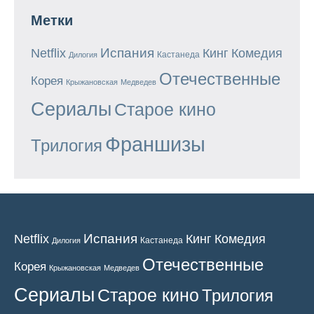
Метки
Испания
Кинг
Netflix
Комедия
Кастанеда
Дилогия
Отечественные
Корея
Крыжановская
Медведев
Сериалы
Старое кино
Франшизы
Трилогия
Испания
Кинг
Netflix
Комедия
Кастанеда
Дилогия
Отечественные
Корея
Крыжановская
Медведев
Сериалы
Старое кино
Трилогия