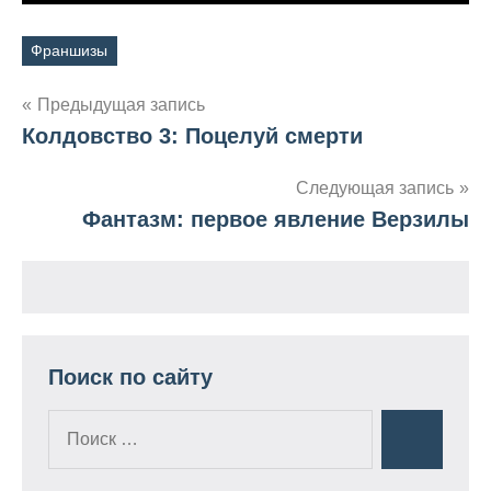
Франшизы
Метки
Предыдущая запись
Колдовство 3: Поцелуй смерти
Навигация
по
Следующая запись
Фантазм: первое явление Верзилы
записям
Поиск по сайту
Поиск
Поиск
для: