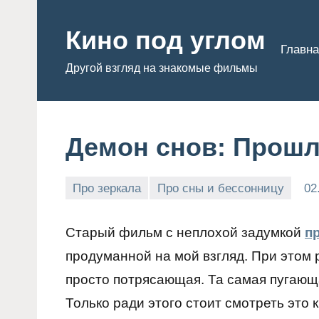
Перейти
к
Кино под углом
Главна
содержимому
Другой взгляд на знакомые фильмы
Демон снов: Прошл
Про зеркала
Про сны и бессонницу
02
Admin
Старый фильм с неплохой задумкой
п
продуманной на мой взгляд. При этом р
просто потрясающая. Та самая пугаю
Только ради этого стоит смотреть это к