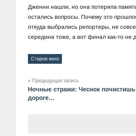
Дженни нашли, но она потеряла память,
остались вопросы. Почему это прошлое
откуда выбрались репортеры, не совс
середина тоже, а вот финал как-то не 
Старое кино
Метки
Предыдущая запись
Ночные стражи: Чеснок почистишь
Навигация
дороге…
по
записям