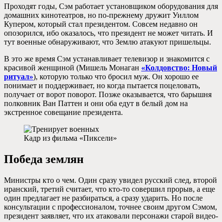
Проходят годы, Сэм работает установщиком оборудования для
домашних кинотеатров, но по-прежнему дружит Уиллом
Купером, который стал президентом. Совсем недавно он
опозорился, ибо оказалось, что президент не может читать. И
тут военные обнаруживают, что Землю атакуют пришельцы.
В это же время Сэм устанавливает телевизор и знакомится с
красивой женщиной (Мишель Монаган
«Колдовство: Новый
ритуал»
), которую только что бросил муж. Он хорошо ее
понимает и поддерживает, но когда пытается поцеловать,
получает от ворот поворот. Позже оказывается, что барышня
полковник Ван Паттен и они оба едут в белый дом на
экстренное совещание президента.
Кадр из фильма «Пиксели»
Победа землян
Министры кто о чем. Один сразу увидел русский след, второй
иранский, третий считает, что кто-то совершил прорыв, а еще
один предлагает не разбираться, а сразу ударить. Но после
консультации с профессионалом, точнее своим другом Сэмом,
президент заявляет, что их атаковали персонажи старой видео-