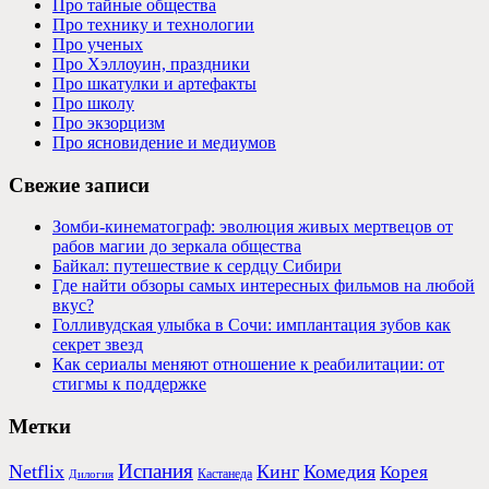
Про тайные общества
Про технику и технологии
Про ученых
Про Хэллоуин, праздники
Про шкатулки и артефакты
Про школу
Про экзорцизм
Про ясновидение и медиумов
Свежие записи
Зомби-кинематограф: эволюция живых мертвецов от
рабов магии до зеркала общества
Байкал: путешествие к сердцу Сибири
Где найти обзоры самых интересных фильмов на любой
вкус?
Голливудская улыбка в Сочи: имплантация зубов как
секрет звезд
Как сериалы меняют отношение к реабилитации: от
стигмы к поддержке
Метки
Испания
Netflix
Кинг
Комедия
Корея
Кастанеда
Дилогия