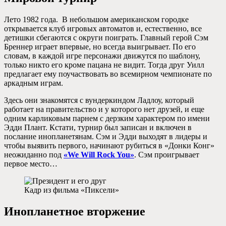
Лето 1982 года. В небольшом американском городке
открывается клуб игровых автоматов и, естественно, все
детишки сбегаются с округи поиграть. Главный герой Сэм
Бреннер играет впервые, но всегда выигрывает. По его
словам, в каждой игре персонажи движутся по шаблону,
только никто его кроме пацана не видит. Тогда друг Уилл
предлагает ему поучаствовать во всемирном чемпионате по
аркадным играм.
Здесь они знакомятся с вундеркиндом Ладлоу, который
работает на правительство и у которого нет друзей, и еще
одним карликовым парнем с дерзким характером по имени
Эдди Плант. Кстати, турнир был записан и включен в
послание инопланетянам. Сэм и Эдди выходят в лидеры и
чтобы выявить первого, начинают рубиться в «Донки Конг»
неожиданно под
«We Will Rock You»
. Сэм проигрывает
первое место…
Кадр из фильма «Пиксели»
Инопланетное вторжение