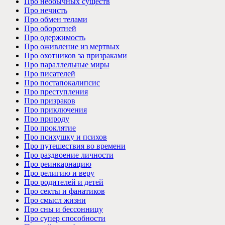
Про необычных существ
Про нечисть
Про обмен телами
Про оборотней
Про одержимость
Про оживление из мертвых
Про охотников за призраками
Про параллельные миры
Про писателей
Про постапокалипсис
Про преступления
Про призраков
Про приключения
Про природу
Про проклятие
Про психушку и психов
Про путешествия во времени
Про раздвоение личности
Про реинкарнацию
Про религию и веру
Про родителей и детей
Про секты и фанатиков
Про смысл жизни
Про сны и бессонницу
Про супер способности