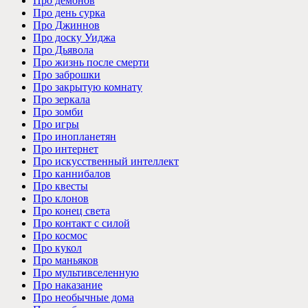
Про демонов
Про день сурка
Про Джиннов
Про доску Уиджа
Про Дьявола
Про жизнь после смерти
Про заброшки
Про закрытую комнату
Про зеркала
Про зомби
Про игры
Про инопланетян
Про интернет
Про искусственный интеллект
Про каннибалов
Про квесты
Про клонов
Про конец света
Про контакт с силой
Про космос
Про кукол
Про маньяков
Про мультивселенную
Про наказание
Про необычные дома