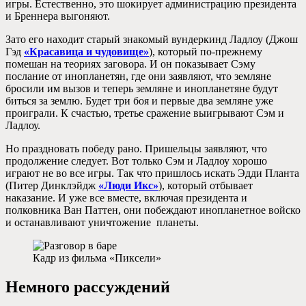
игры. Естественно, это шокирует администрацию президента
и Бреннера выгоняют.
Зато его находит старый знакомый вундеркинд Ладлоу (Джош
Гэд
«Красавица и чудовище»
), который по-прежнему
помешан на теориях заговора. И он показывает Сэму
послание от инопланетян, где они заявляют, что земляне
бросили им вызов и теперь земляне и инопланетяне будут
биться за землю. Будет три боя и первые два земляне уже
проиграли. К счастью, третье сражение выигрывают Сэм и
Ладлоу.
Но праздновать победу рано. Пришельцы заявляют, что
продолжение следует. Вот только Сэм и Ладлоу хорошо
играют не во все игры. Так что пришлось искать Эдди Планта
(Питер Динклэйдж
«Люди Икс»
), который отбывает
наказание. И уже все вместе, включая президента и
полковника Ван Паттен, они побеждают инопланетное войско
и останавливают уничтожение планеты.
Кадр из фильма «Пиксели»
Немного рассуждений