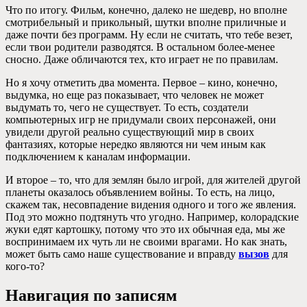
Что по итогу. Фильм, конечно, далеко не шедевр, но вполне
смотрибельный и прикольный, шутки вполне приличные и
даже почти без программ. Ну если не считать, что тебе везет,
если твои родители разводятся. В остальном более-менее
сносно. Даже обличаются тех, кто играет не по правилам.
Но я хочу отметить два момента. Первое – кино, конечно,
выдумка, но еще раз показывает, что человек не может
выдумать то, чего не существует. То есть, создатели
компьютерных игр не придумали своих персонажей, они
увидели другой реально существующий мир в своих
фантазиях, которые нередко являются ни чем иным как
подключением к каналам информации.
И второе – то, что для землян было игрой, для жителей другой
планеты оказалось объявлением войны. То есть, на лицо,
скажем так, несовпадение видения одного и того же явления.
Под это можно подтянуть что угодно. Например, колорадские
жуки едят картошку, потому что это их обычная еда, мы же
воспринимаем их чуть ли не своими врагами. Но как знать,
может быть само наше существование и вправду
вызов
для
кого-то?
Навигация по записям