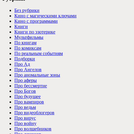
Без рубрики
Кино с магическими ключами
Кино с программами
Книги
Книги по эзотерике
Мультфильмы
По книгам
По комиксам
По реальным событиям
Подборки
Про Ад
Про Ангелов
Про аномальные зоны
Про аферы
Про бессмертие
Про Богов
Про будущее
Про вампиров
Про ведьм
Про видеоблогеров
Про вирус
Про войну
Про волшебников