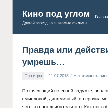
Перейти
к
Кино под углом
Главна
содержимому
Другой взгляд на знакомые фильмы
Правда или действ
умрешь…
Про игры
11.07.2018
Нет комментарие
Admin
Потрясающий по своей задумке, вопл
смысловой, динамичный, он сразил мен
чего-то сногсшибательного. Кстати, в