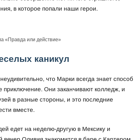
ния, в которое попали наши герои.
ма «Правда или действие»
еселых каникул
 неудивительно, что Марки всегда знает способ
е приключение. Они заканчивают колледж, и
узей в разные стороны, и это последние
ести вместе.
ей едет на неделю-другую в Мексику и
й вечер Оливия знакомится в баре с Картером,