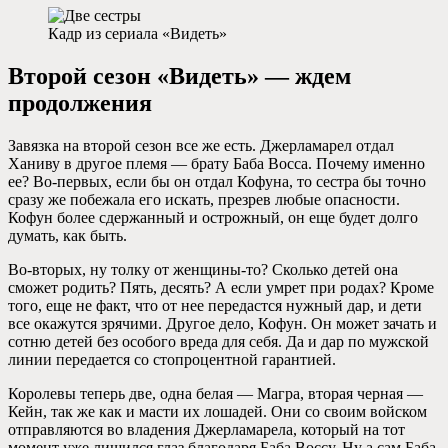
Кадр из сериала «Видеть»
Второй сезон «Видеть» — ждем
продолжения
Завязка на второй сезон все же есть. Джерламарел отдал
Ханиву в другое племя — брату Баба Восса. Почему именно
ее? Во-первых, если бы он отдал Кофуна, то сестра бы точно
сразу же побежала его искать, презрев любые опасности.
Кофун более сдержанный и острожный, он еще будет долго
думать, как быть.
Во-вторых, ну толку от женщины-то? Сколько детей она
сможет родить? Пять, десять? А если умрет при родах? Кроме
того, еще не факт, что от нее передастся нужный дар, и дети
все окажутся зрячими. Другое дело, Кофун. Он может зачать и
сотню детей без особого вреда для себя. Да и дар по мужской
линии передается со стопроцентной гарантией.
Королевы теперь две, одна белая — Магра, вторая черная —
Кейн, так же как и масти их лошадей. Они со своим войском
отправляются во владения Джерламарела, который на тот
момент уже лишился глаз благодаря Баба Воссу. Ну а сам Баба