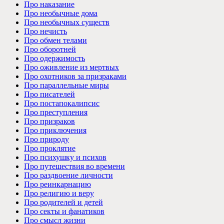
Про наказание
Про необычные дома
Про необычных существ
Про нечисть
Про обмен телами
Про оборотней
Про одержимость
Про оживление из мертвых
Про охотников за призраками
Про параллельные миры
Про писателей
Про постапокалипсис
Про преступления
Про призраков
Про приключения
Про природу
Про проклятие
Про психушку и психов
Про путешествия во времени
Про раздвоение личности
Про реинкарнацию
Про религию и веру
Про родителей и детей
Про секты и фанатиков
Про смысл жизни