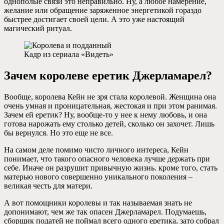
однополые связи это неправильно. Ну, а любое намерение,
желание или обращение заряженное энергетикой гораздо
быстрее достигает своей цели. А это уже настоящий
магический ритуал.
Кадр из сериала «Видеть»
Зачем королеве еретик Джерламарел?
Вообще, королева Кейн не зря стала королевой. Женщина она
очень умная и проницательная, жестокая и при этом ранимая.
Зачем ей еретик? Ну, вообще-то у нее к нему любовь, и она
готова нарожать ему столько детей, сколько он захочет. Лишь
бы вернулся. Но это еще не все.
На самом деле помимо чисто личного интереса, Кейн
понимает, что такого опасного человека лучше держать при
себе. Иначе он разрушит привычную жизнь. кроме того, стать
матерью нового совершенно уникального поколения –
великая честь для матери.
А вот помощники королевы и так называемая знать не
допонимают, чем же так опасен Джерламарел. Подумаешь,
сборщик податей не поймал всего одного еретика, зато собрал