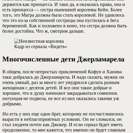
держится как принцесса. И таки да, я оказалась права, она и
есть принцесса — сестра нынешней королевы Кейн. Более
того, это Магра должна была стать королевой. Не удивлюсь
что это из-за собственной сестрицы она пустилась в бега
беременной. Как и положено в кино, эта сестра должна быть
более достойна. Что ж, смотрим дальше.
Кадр из сериала «Видеть»
Многочисленные дети Джерламарела
В общем, после непростых приключений Кофун и Ханива
таки добралась до Джерламарела. И надо сказать, мужик он
очень умный, раз за много лет умудрился сделать разным
женщинам с десяток детей. И все они такие добрые и
хорошие, что в душу начинают закрадываться сомнения.
интуиция не подвела, не все из них оказались такими уж
добрыми.
Но есть у них еще один брат, которому не посчастливилось
вырасти в неблагоприятных условиях. Он не сломался, он
стал злодеем почти как Джокер. И если сериал будет иметь
продолжение, то мне кажется, что именно он будет главным