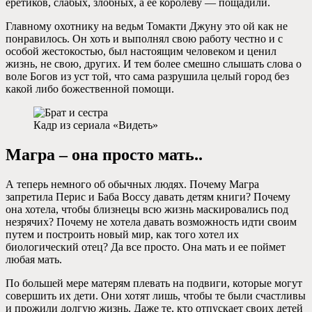
еретиков, слабых, злобных, а ее королеву — пощадили.
Главному охотнику на ведьм Томакти Джуну это ой как не
понравилось. Он хоть и выполнял свою работу честно и с
особой жестокостью, был настоящим человеком и ценил
жизнь, не свою, других. И тем более смешно слышать слова о
воле Богов из уст той, что сама разрушила целый город без
какой либо божественной помощи.
Кадр из сериала «Видеть»
Магра – она просто мать..
А теперь немного об обычных людях. Почему Магра
запретила Перис и Баба Воссу давать детям книги? Почему
она хотела, чтобы близнецы всю жизнь маскировались под
незрячих? Почему не хотела давать возможность идти своим
путем и построить новый мир, как того хотел их
биологический отец? Да все просто. Она мать и ее поймет
любая мать.
По большей мере матерям плевать на подвиги, которые могут
совершить их дети. Они хотят лишь, чтобы те были счастливы
и прожили долгую жизнь. Даже те, кто отпускает своих детей