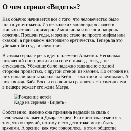
О чем сериал «Видеть»?
Как обычно начинается все с того, что человечество было
почти уничтожено. Из нескольких миллиардов людей в
живых осталось примерно 2 миллиона и все они напрочь
ослепли. Прошли годы, и зрение стало не просто мифом или
сказкой, а признаком настоящего еретичества. Теперь за это
убивают без суда и следствия.
В самом сериале речь идет о племени Алкенни. Несколько
поколений они прожили на горе и никогда оттуда не
спускались. Убежище было надежно защищено с одной
стороны пропастью, с другой стеной из камней. Но сегодня на
них напали воины королевы Кейн — охотники за ведьмами. А
пока вождь Баба Восс и его воины сражаются с захватчиками,
в пещере рожает его жена Магра.
Кадр из сериала «Видеть»
Собственно, именно она признана ведьмой за связь с
человеком по имени Джарламарел. Его вина заключается в
том, что он зрячий, потому и его дети тоже могут быть
зрячими. А зрение, как уже говорилось, в этом обществе