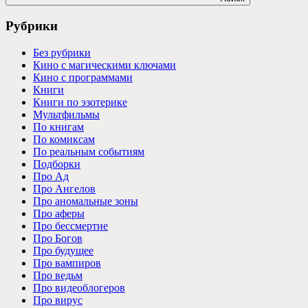
Рубрики
Без рубрики
Кино с магическими ключами
Кино с программами
Книги
Книги по эзотерике
Мультфильмы
По книгам
По комиксам
По реальным событиям
Подборки
Про Ад
Про Ангелов
Про аномальные зоны
Про аферы
Про бессмертие
Про Богов
Про будущее
Про вампиров
Про ведьм
Про видеоблогеров
Про вирус