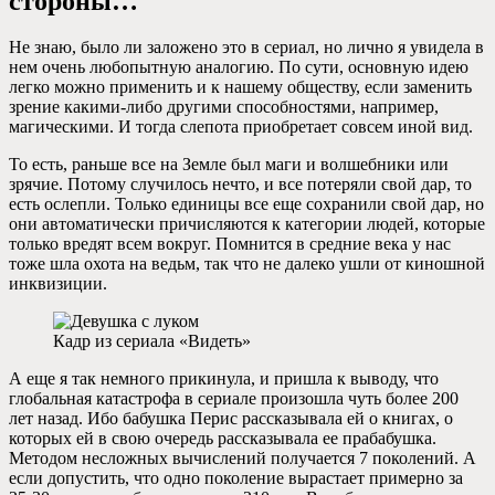
стороны…
Не знаю, было ли заложено это в сериал, но лично я увидела в
нем очень любопытную аналогию. По сути, основную идею
легко можно применить и к нашему обществу, если заменить
зрение какими-либо другими способностями, например,
магическими. И тогда слепота приобретает совсем иной вид.
То есть, раньше все на Земле был маги и волшебники или
зрячие. Потому случилось нечто, и все потеряли свой дар, то
есть ослепли. Только единицы все еще сохранили свой дар, но
они автоматически причисляются к категории людей, которые
только вредят всем вокруг. Помнится в средние века у нас
тоже шла охота на ведьм, так что не далеко ушли от киношной
инквизиции.
Кадр из сериала «Видеть»
А еще я так немного прикинула, и пришла к выводу, что
глобальная катастрофа в сериале произошла чуть более 200
лет назад. Ибо бабушка Перис рассказывала ей о книгах, о
которых ей в свою очередь рассказывала ее прабабушка.
Методом несложных вычислений получается 7 поколений. А
если допустить, что одно поколение вырастает примерно за