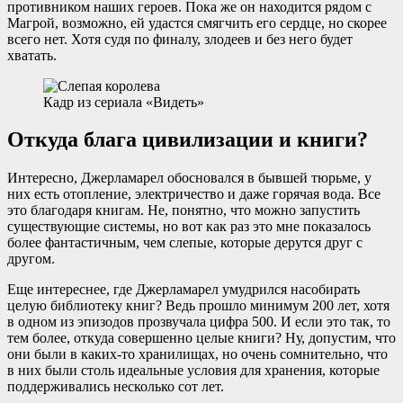
противником наших героев. Пока же он находится рядом с
Магрой, возможно, ей удастся смягчить его сердце, но скорее
всего нет. Хотя судя по финалу, злодеев и без него будет
хватать.
Кадр из сериала «Видеть»
Откуда блага цивилизации и книги?
Интересно, Джерламарел обосновался в бывшей тюрьме, у
них есть отопление, электричество и даже горячая вода. Все
это благодаря книгам. Не, понятно, что можно запустить
существующие системы, но вот как раз это мне показалось
более фантастичным, чем слепые, которые дерутся друг с
другом.
Еще интереснее, где Джерламарел умудрился насобирать
целую библиотеку книг? Ведь прошло минимум 200 лет, хотя
в одном из эпизодов прозвучала цифра 500. И если это так, то
тем более, откуда совершенно целые книги? Ну, допустим, что
они были в каких-то хранилищах, но очень сомнительно, что
в них были столь идеальные условия для хранения, которые
поддерживались несколько сот лет.