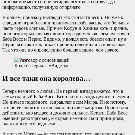
незнакомое место и ориентировался только на звук, да
информацию, полученную от зрячего.
В общем, поначалу выглядит это фантастически. Но уже к
середине первой серии практически забываешь, что большая
часть героев слепые. Причем Кофун и Ханива хоть и зрячие,
но в некоторых случаях видят гораздо меньше, чем чувствуют
Баба Восс и Перис. Видимо, у вождя есть боевой опыт, ну а
Перис все-таки как никак прорицательница и ясновидящая.
Так что она по определению больше ведьма, чем зрячие.
Кадр из сериала «Видеть»
И все таки она королева…
Теперь немного о любви. На первый взгляд кажется, что в
семье главный Баба Восс. Все таки он вождь целого племени.
Но ничего подобного, заправляет всем Магра. И не потому,
что он ее любит и готов выполнять все капризы. Просто она
действительно мудрее и духовно сильнее. Кстати, Баба Восс
бывший работорговец, который изменил свои принципам,
навязанным его родными.
А вот кто Магра — не совсем понятно, хоть временами она