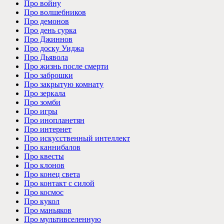
Про войну
Про волшебников
Про демонов
Про день сурка
Про Джиннов
Про доску Уиджа
Про Дьявола
Про жизнь после смерти
Про заброшки
Про закрытую комнату
Про зеркала
Про зомби
Про игры
Про инопланетян
Про интернет
Про искусственный интеллект
Про каннибалов
Про квесты
Про клонов
Про конец света
Про контакт с силой
Про космос
Про кукол
Про маньяков
Про мультивселенную