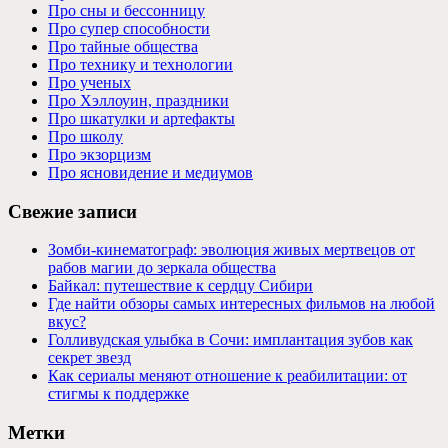
Про сны и бессонницу
Про супер способности
Про тайные общества
Про технику и технологии
Про ученых
Про Хэллоуин, праздники
Про шкатулки и артефакты
Про школу
Про экзорцизм
Про ясновидение и медиумов
Свежие записи
Зомби-кинематограф: эволюция живых мертвецов от
рабов магии до зеркала общества
Байкал: путешествие к сердцу Сибири
Где найти обзоры самых интересных фильмов на любой
вкус?
Голливудская улыбка в Сочи: имплантация зубов как
секрет звезд
Как сериалы меняют отношение к реабилитации: от
стигмы к поддержке
Метки