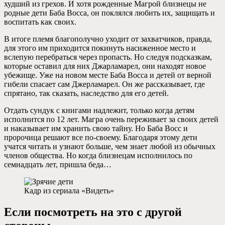
худший из грехов. И хотя рожденные Магрой близнецы не
родные дети Баба Восса, он поклялся любить их, защищать и
воспитать как своих.
В итоге племя благополучно уходит от захватчиков, правда,
для этого им приходится покинуть насиженное место и
вслепую перебраться через пропасть. Но следуя подсказкам,
которые оставил для них Джарламарел, они находят новое
убежище. Уже на новом месте Баба Восса и детей от верной
гибели спасает сам Джерламарел. Он же рассказывает, где
спрятано, так сказать, наследство для его детей.
Отдать сундук с книгами надлежит, только когда детям
исполнится по 12 лет. Магра очень переживает за своих детей
и наказывает им хранить свою тайну. Но Баба Восс и
пророчица решают все по-своему. Благодаря этому дети
учатся читать и узнают больше, чем знает любой из обычных
членов общества. Но когда близнецам исполнилось по
семнадцать лет, пришла беда…
Кадр из сериала «Видеть»
Если посмотреть на это с другой