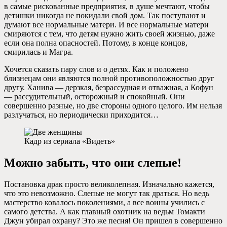
в самые рискованные предприятия, в душе мечтают, чтобы
детишки никогда не покидали свой дом. Так поступают и
думают все нормальные матери. И все нормальные матери
смиряются с тем, что детям нужно жить своей жизнью, даже
если она полна опасностей. Потому, в конце концов,
смирилась и Магра.
Хочется сказать пару слов и о детях. Как и положено
близнецам они являются полной противоположностью друг
другу. Ханива — дерзкая, безрассудная и отважная, а Кофун
— рассудительный, осторожный и спокойный. Они
совершенно разные, но две стороны одного целого. Им нельзя
разлучаться, но периодически приходится…
Кадр из сериала «Видеть»
Можно забыть, что они слепые!
Постановка драк просто великолепная. Изначально кажется,
что это невозможно. Слепые не могут так драться. Но ведь
мастерство ковалось поколениями, а все воины учились с
самого детства. А как главный охотник на ведьм Томакти
Джун убирал охрану? Это же песня! Он пришел в совершенно