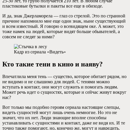
25-30 лет, то грубо получается 210 лет. В любом случае
пластиковые бутылки и пакеты все еще в обиходе.
И да, знак Джерламорела — глаз со стрелой. Это по странной
причине напомнило мне еще один знак, ныне существующий
и всем известный. Я говорю о всевидящем оке. А может, это
тоже намек на людей, которые видят больше обывателей, а
совсем не следят за ними?
Кадр из сериала «Видеть»
Кто такие тени в кино и наяву?
Впечатлила меня тень — существо, которое обитает рядом, но
не видимо и не слышимо для людей. С тенями можно
вступать в контакт, они могут служить и помогать людям.
Может речь идет о сущностях, которые и сейчас живут вокруг
нас?
Вот только мы подобно героям сериала настоящие слепцы,
видеть сущностей могут лишь очень немногие. Но это не
значит, что их нет. Люди знающие вполне способны
устанавливать с сущностями и контакт, даже не видя их. И те
точно также помогают, но, конечно же, могут и навредить.