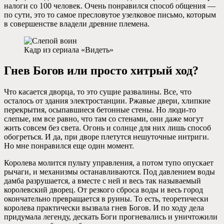
налоги со 100 человек. Очень понравился способ общения —
по сути, это то самое пресловутое узелковое письмо, которым
в совершенстве владели древние племена.
Кадр из сериала «Видеть»
Гнев Богов или просто хитрый ход?
Что касается дворца, то это сущие развалины. Все, что
осталось от здания электростанции. Ржавые двери, хлипкие
перекрытия, осыпавшиеся бетонные стены. Но люди-то
слепые, им все равно, что там со стенами, они даже могут
жить совсем без света. Огонь и солнце для них лишь способ
обогреться. И да, при дворе плетутся нешуточные интриги.
Но мне понравился еще один момент.
Королева молится пульту управления, а потом тупо опускает
рычаги, и механизмы останавливаются. Под давлением воды
дамба разрушается, а вместе с ней и весь так называемый
королевский дворец. От резкого сброса воды и весь город
окончательно превращается в руины. То есть, теоретически
королева практически вызвала гнев Богов. И по ходу дела
придумала легенду, дескать Боги прогневались и уничтожили