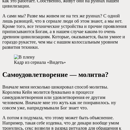
как это работает. Собственно, живут они на руинах нашей
цивилизации.
А сами мы? Разве мы живем не на тех же руинах? С одной
лишь разницей, что в сериале люди об этом знают, а мы нет.
Кроме того, все технические устройства и прочие проявления
приписываются Богам, а в нашем случае каким-то очень
древним цивилизациям. Которые, оказывается, были умнее и
гораздо рукастее, чем мы с нашим колоссальным уровнем
развития техники.
Кадр из сериала «Видеть»
Самоудовлетворение — молитва?
Вначале меня несколько шокировал способ молитвы.
Королева Кейн молится буквально в процессе
самоудовлетворения или удовлетворения ее другим
человеком. Вначале мне это жуть как не понравилось. ну
совсем уже, напридумывали Бог знает что.
А потом я подумала, что этому может быть объяснение.
Например, такая себе издевка, что де дикари вообще умом
тронулись, секс возвели в разряд ритуалов для обращения к