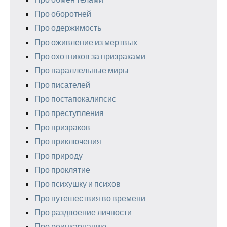
Про оборотней
Про одержимость
Про оживление из мертвых
Про охотников за призраками
Про параллельные миры
Про писателей
Про постапокалипсис
Про преступления
Про призраков
Про приключения
Про природу
Про проклятие
Про психушку и психов
Про путешествия во времени
Про раздвоение личности
Про реинкарнацию