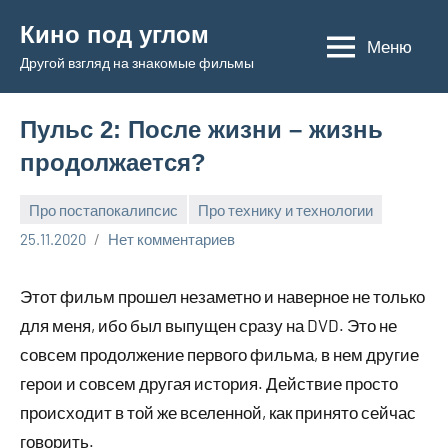
Перейти
Кино под углом
к
Меню
Другой взгляд на знакомые фильмы
содержимому
Пульс 2: После жизни – жизнь
продолжается?
Про постапокалипсис
Про технику и технологии
Admin
25.11.2020
Нет комментариев
Этот фильм прошел незаметно и наверное не только
для меня, ибо был выпущен сразу на DVD. Это не
совсем продолжение первого фильма, в нем другие
герои и совсем другая история. Действие просто
происходит в той же вселенной, как принято сейчас
говорить.