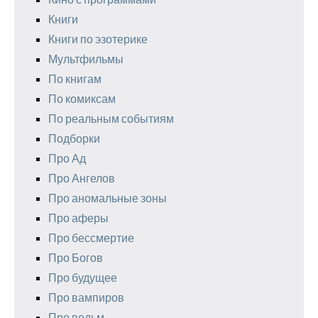
Книги
Книги по эзотерике
Мультфильмы
По книгам
По комиксам
По реальным событиям
Подборки
Про Ад
Про Ангелов
Про аномальные зоны
Про аферы
Про бессмертие
Про Богов
Про будущее
Про вампиров
Про ведьм