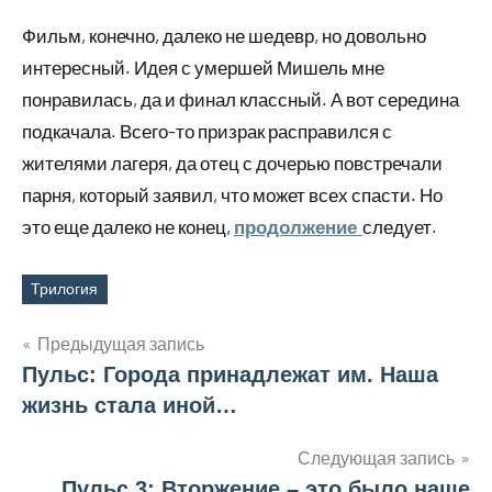
Фильм, конечно, далеко не шедевр, но довольно
интересный. Идея с умершей Мишель мне
понравилась, да и финал классный. А вот середина
подкачала. Всего-то призрак расправился с
жителями лагеря, да отец с дочерью повстречали
парня, который заявил, что может всех спасти. Но
это еще далеко не конец,
следует.
продолжение
Трилогия
Метки
Предыдущая запись
Пульс: Города принадлежат им. Наша
Навигация
жизнь стала иной…
по
Следующая запись
записям
Пульс 3: Вторжение – это было наше