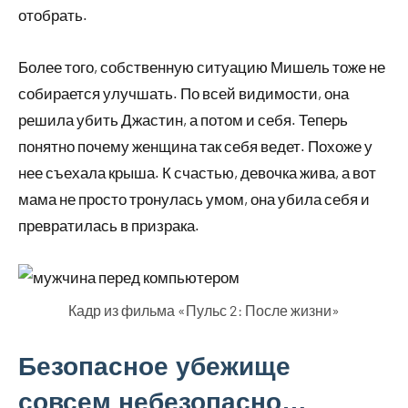
отобрать.
Более того, собственную ситуацию Мишель тоже не
собирается улучшать. По всей видимости, она
решила убить Джастин, а потом и себя. Теперь
понятно почему женщина так себя ведет. Похоже у
нее съехала крыша. К счастью, девочка жива, а вот
мама не просто тронулась умом, она убила себя и
превратилась в призрака.
Кадр из фильма «Пульс 2: После жизни»
Безопасное убежище
совсем небезопасно…